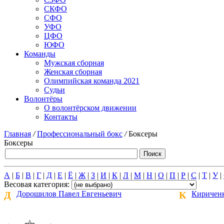
СКФО
СФО
УФО
ЦФО
ЮФО
Команды
Мужская сборная
Женская сборная
Олимпийская команда 2021
Судьи
Волонтёры
О волонтёрском движении
Контакты
Главная
/
Профессиональный бокс
/
Боксеры
Боксеры
А
|
Б
|
В
|
Г
|
Д
|
Е
|
Ё
|
Ж
|
З
|
И
|
К
|
Л
|
М
|
Н
|
О
|
П
|
Р
|
С
|
Т
|
У
|
Весовая категория:
Д
Дорошилов Павел Евгеньевич
К
Кириченк