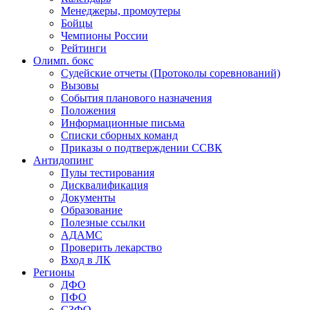
Менеджеры, промоутеры
Бойцы
Чемпионы России
Рейтинги
Олимп. бокс
Судейские отчеты (Протоколы соревнований)
Вызовы
События планового назначения
Положения
Информационные письма
Списки сборных команд
Приказы о подтверждении ССВК
Антидопинг
Пулы тестирования
Дисквалификация
Документы
Образование
Полезные ссылки
АДАМС
Проверить лекарство
Вход в ЛК
Регионы
ДФО
ПФО
СЗФО