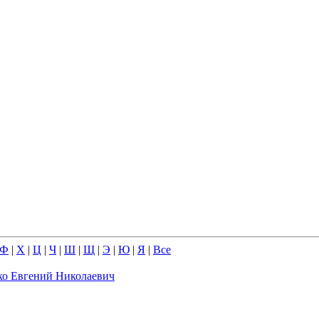
Ф
|
Х
|
Ц
|
Ч
|
Ш
|
Щ
|
Э
|
Ю
|
Я
|
Все
о Евгений Николаевич