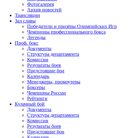
Фотогалерея
Архив новостей
Трансляции
Зал славы
Победители и призёры Олимпийских Игр
Чемпионы профессионального бокса
Легенды
Проф. бокс
Документы
Структура департамента
Комиссии
Результаты боев
Предстоящие бои
Календарь
Менеджеры, промоутеры
Боксеры
Чемпионы России
Рейтинги
Кулачный бой
Документы
Структура департамента
Комиссии
Результаты боев
Предстоящие бои
Календарь