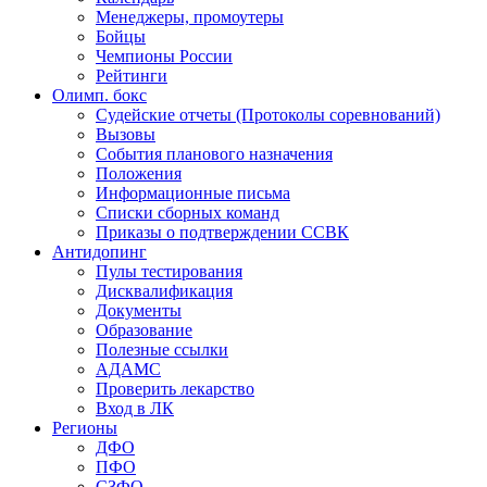
Менеджеры, промоутеры
Бойцы
Чемпионы России
Рейтинги
Олимп. бокс
Судейские отчеты (Протоколы соревнований)
Вызовы
События планового назначения
Положения
Информационные письма
Списки сборных команд
Приказы о подтверждении ССВК
Антидопинг
Пулы тестирования
Дисквалификация
Документы
Образование
Полезные ссылки
АДАМС
Проверить лекарство
Вход в ЛК
Регионы
ДФО
ПФО
СЗФО