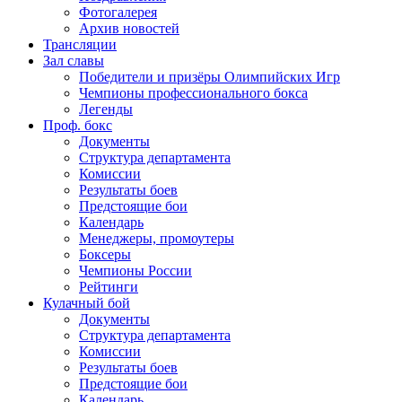
Фотогалерея
Архив новостей
Трансляции
Зал славы
Победители и призёры Олимпийских Игр
Чемпионы профессионального бокса
Легенды
Проф. бокс
Документы
Структура департамента
Комиссии
Результаты боев
Предстоящие бои
Календарь
Менеджеры, промоутеры
Боксеры
Чемпионы России
Рейтинги
Кулачный бой
Документы
Структура департамента
Комиссии
Результаты боев
Предстоящие бои
Календарь