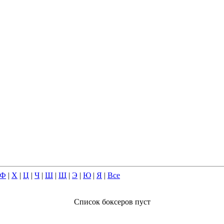
Ф
|
Х
|
Ц
|
Ч
|
Ш
|
Щ
|
Э
|
Ю
|
Я
|
Все
Список боксеров пуст