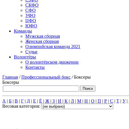
СКФО
СФО
УФО
ЦФО
ЮФО
Команды
Мужская сборная
Женская сборная
Олимпийская команда 2021
Судьи
Волонтёры
О волонтёрском движении
Контакты
Главная
/
Профессиональный бокс
/
Боксеры
Боксеры
А
|
Б
|
В
|
Г
|
Д
|
Е
|
Ё
|
Ж
|
З
|
И
|
К
|
Л
|
М
|
Н
|
О
|
П
|
Р
|
С
|
Т
|
У
|
Весовая категория: