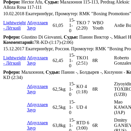
Рефери:
Hector Afu,
Судьи:
Малазония 115-113, Predrag Aleksic 
Alloza Rosa 117-111
10.02.2018 Екатеринбург, Промоутер: RMK "Boxing Promotions
15
-
Lightweight
Абдуллаев
TKO 7
WBO
61,05
1
-
Ardie B
- Лёгкий
Заур
(2:20)
Youth
0
Рефери:
Giustino Di Giovanni,
Судьи:
Панин Виктор -, Mikael Hoo
Комментарий:
7R-KD-(1:17)-(2:06)
15.12.2017 Екатеринбург, Россия. Промоутер: RMK "Boxing Pr
15
-
Lightweight
Абдуллаев
TKO1
Roberto
62,45
1
-
8R
- Лёгкий
Заур
(2:51)
Gonzale
0
Рефери:
Малазония,
Судьи:
Панин -, Болдырев -, Килунин -
К
KD (2:34)
15
-
Ziyoyidi
Абдуллаев
KO 4
62,5kg
1
-
8R
TOXIR
Заур
(1:18)
0
(UZB)
15
-
Mao
Абдуллаев
62,5kg
1
-
UD 4
KAWAN
Заур
0
(JAP)
15
-
Dmitry
Абдуллаев
RTD 6
63,8kg
1
-
6R
GANIE
Заур
(3:00)
0
(RUS)