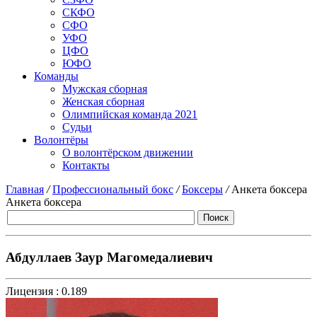
СКФО
СФО
УФО
ЦФО
ЮФО
Команды
Мужская сборная
Женская сборная
Олимпийская команда 2021
Судьи
Волонтёры
О волонтёрском движении
Контакты
Главная
/
Профессиональный бокс
/
Боксеры
/
Анкета боксера
Анкета боксера
Абдуллаев Заур Магомедалиевич
Лицензия :
0.189