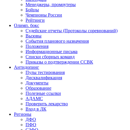
Менеджеры, промоутеры
Бойцы
Чемпионы России
Рейтинги
Олимп. бокс
Судейские отчеты (Протоколы соревнований)
Вызовы
События планового назначения
Положения
Информационные письма
Списки сборных команд
Приказы о подтверждении ССВК
Антидопинг
Пулы тестирования
Дисквалификация
Документы
Образование
Полезные ссылки
АДАМС
Проверить лекарство
Вход в ЛК
Регионы
ДФО
ПФО
СЗФО