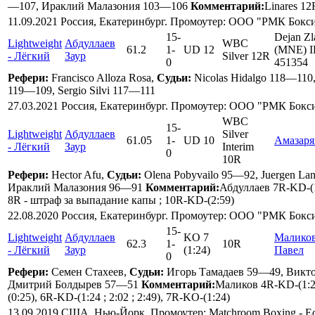
—107, Ираклий Малазония 103—106
Комментарий:
Linares 12
11.09.2021 Россия, Екатеринбург. Промоутер: ООО "РМК Бок
15
-
Dejan Zl
Lightweight
Абдуллаев
WBC
61.2
1
-
UD 12
(MNE) 
- Лёгкий
Заур
Silver 12R
0
451354
Рефери:
Francisco Alloza Rosa,
Судьи:
Nicolas Hidalgo 118—110
119—109, Sergio Silvi 117—111
27.03.2021 Россия, Екатеринбург. Промоутер: ООО "РМК Бок
WBC
15
-
Lightweight
Абдуллаев
Silver
61.05
1
-
UD 10
Амазаря
- Лёгкий
Заур
Interim
0
10R
Рефери:
Hector Afu,
Судьи:
Olena Pobyvailo 95—92, Juergen La
Ираклий Малазония 96—91
Комментарий:
Абдуллаев 7R-KD-(1
8R - штраф за выпадание капы ; 10R-KD-(2:59)
22.08.2020 Россия, Екатеринбург. Промоутер: ООО "РМК Бок
15
-
Lightweight
Абдуллаев
KO 7
Малико
62.3
1
-
10R
- Лёгкий
Заур
(1:24)
Павел
0
Рефери:
Семен Стахеев,
Судьи:
Игорь Тамадаев 59—49, Викт
Дмитрий Болдырев 57—51
Комментарий:
Маликов 4R-KD-(1:28
(0:25), 6R-KD-(1:24 ; 2:02 ; 2:49), 7R-KO-(1:24)
13.09.2019 США, Нью-Йорк. Промоутер: Matchroom Boxing - Ed