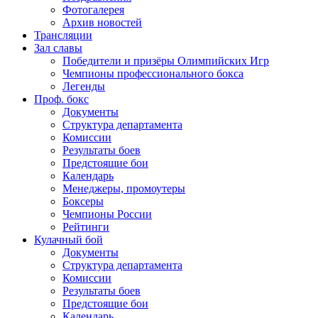
Фотогалерея
Архив новостей
Трансляции
Зал славы
Победители и призёры Олимпийских Игр
Чемпионы профессионального бокса
Легенды
Проф. бокс
Документы
Структура департамента
Комиссии
Результаты боев
Предстоящие бои
Календарь
Менеджеры, промоутеры
Боксеры
Чемпионы России
Рейтинги
Кулачный бой
Документы
Структура департамента
Комиссии
Результаты боев
Предстоящие бои
Календарь