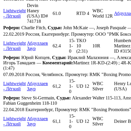
Devin
Lightweight
Haney
WBC
61.0
RTD 4
Абдулла
- Лёгкий
(USA) ID#
World 12R
741718
Рефери:
Charlie Fitch,
Судьи:
John McKaie —, Joseph Pasquale 
22.02.2019 Россия, Екатеринбург. Промоутер: ООО "РМК Бок
15
-
TKO
Humbert
Lightweight
Абдуллаев
62.4
1
-
10
10R
Martine
- Лёгкий
Заур
0
(2:31)
ID #315
Рефери:
Юрий Копцев,
Судьи:
Ираклий Малазония —, Алекс
Игорь Тамадаев —
Комментарий:
Martinez 1R-KD-(2:49) ; 4R-
(1:47)
07.09.2018 Россия, Челябинск. Промоутер: RMK "Boxing Promo
15
-
Lightweight
Абдуллаев
WBC
Henry L
61,2
1
-
UD 12
- Лёгкий
Заур
Silver
(USA)
0
Рефери:
Steve St-Germain,
Судьи:
Alexander Walter 115-113, Anss
Fabian Guggenheim 118-110
22.04.2018 Екатеринбург, Промоутер: RMK "Boxing Promotions
15
-
Lightweight
Абдуллаев
WBC
61,1
1
-
UD 12
Deiner B
- Лёгкий
Заур
Silver
0