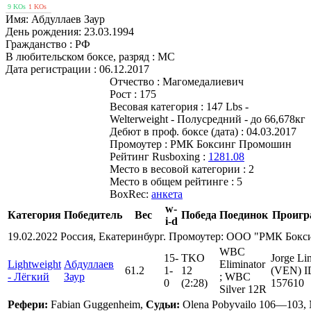
9 KOs
1 KOs
Имя:
Абдуллаев Заур
День рождения:
23.03.1994
Гражданство :
РФ
В любительском боксе, разряд :
МС
Дата регистрации :
06.12.2017
Отчество :
Магомедалиевич
Рост :
175
Весовая категория :
147 Lbs -
Welterweight - Полусредний - до 66,678кг
Дебют в проф. боксе (дата) :
04.03.2017
Промоутер :
РМК Боксинг Промошин
Рейтинг Rusboxing :
1281.08
Место в весовой категории :
2
Место в общем рейтинге :
5
BoxRec:
анкета
w-
Категория
Победитель
Вес
Победа
Поединок
Проигр
i-d
19.02.2022 Россия, Екатеринбург. Промоутер: ООО "РМК Бок
WBC
15
-
TKO
Jorge Li
Lightweight
Абдуллаев
Eliminator
61.2
1
-
12
(VEN) I
- Лёгкий
Заур
; WBC
0
(2:28)
157610
Silver 12R
Рефери:
Fabian Guggenheim,
Судьи:
Olena Pobyvailo 106—103, N