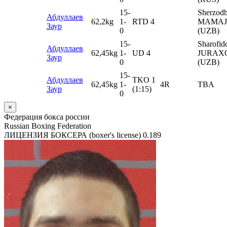
15
-
Sherzod
Абдуллаев
62,2kg
1
-
RTD 4
MAMA
Заур
0
(UZB)
15
-
Sharofid
Абдуллаев
62,45kg
1
-
UD 4
JURAX
Заур
0
(UZB)
15
-
Абдуллаев
TKO 1
62,45kg
1
-
4R
TBA
Заур
(1:15)
0
×
Федерация бокса россии
Russian Boxing Federation
ЛИЦЕНЗИЯ БОКСЕРА (boxer's license)
0.189