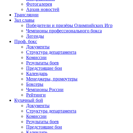
Фотогалерея
Архив новостей
Трансляции
Зал славы
Победители и призёры Олимпийских Игр
Чемпионы профессионального бокса
Легенды
Проф. бокс
Документы
Структура департамента
Комиссии
Результаты боев
Предстоящие бои
Календарь
Менеджеры, промоутеры
Боксеры
Чемпионы России
Рейтинги
Кулачный бой
Документы
Структура департамента
Комиссии
Результаты боев
Предстоящие бои
Календарь