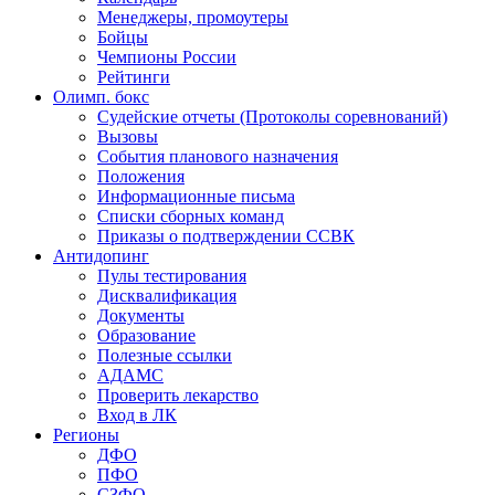
Менеджеры, промоутеры
Бойцы
Чемпионы России
Рейтинги
Олимп. бокс
Судейские отчеты (Протоколы соревнований)
Вызовы
События планового назначения
Положения
Информационные письма
Списки сборных команд
Приказы о подтверждении ССВК
Антидопинг
Пулы тестирования
Дисквалификация
Документы
Образование
Полезные ссылки
АДАМС
Проверить лекарство
Вход в ЛК
Регионы
ДФО
ПФО
СЗФО