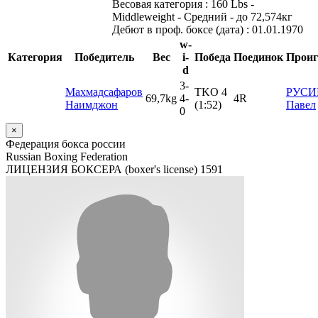
Весовая категория :
160 Lbs -
Middleweight - Средний - до 72,574кг
Дебют в проф. боксе (дата) :
01.01.1970
w-
Категория
Победитель
Вес
i-
Победа
Поединок
Прои
d
3
-
Махмадсафаров
TKO 4
РУСИ
69,7kg
4
-
4R
Наимджон
(1:52)
Павел
0
×
Федерация бокса россии
Russian Boxing Federation
ЛИЦЕНЗИЯ БОКСЕРА (boxer's license)
1591