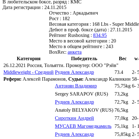
В любительском боксе, разряд :
КМС
Дата регистрации :
24.11.2015
Отчество :
Аркадьевич
Рост :
182
Весовая категория :
168 Lbs - Super Middle
Дебют в проф. боксе (дата) :
27.11.2015
Рейтинг Rusboxing :
834.95
Место в весовой категории :
20
Место в общем рейтинге :
243
BoxRec:
анкета
Категория
Победитель
Вес
w-
26.12.2021 Россия, Тольятти. Промоутер: ООО "Рэйв"
Middleweight - Средний
Руднев Александр
73.4
2
-
Рефери:
Алексей Парамонов,
Судьи:
Александр Калинкин 58
Антонян Владимир
75,75kg
6
-
Sergey SARAPOV (RUS)
73,2kg
Руднев Александр
72,7kg
2
-
Anatoly BELYAKOV (RUS)
76,5kg
Сироткин Андрей
77,0kg
20
МУСАЕВ Магомедкамиль
75,1kg
1
-
Руднев Александр
75,85kg
2
-