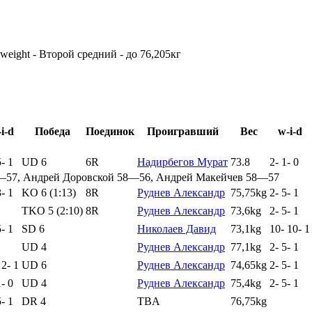
weight - Второй средний - до 76,205кг
i-d
Победа
Поединок
Проигравший
Вес
w-i-d
5
-
1
UD 6
6R
Надирбегов Мурат
73.8
2
-
1
-
0
—57, Андрей Доровской 58—56, Андрей Макейчев 58—57
3
-
1
KO 6 (1:13)
8R
Руднев Александр
75,75kg
2
-
5
-
1
TKO 5 (2:10)
8R
Руднев Александр
73,6kg
2
-
5
-
1
5
-
1
SD 6
Николаев Давид
73,1kg
10
-
10
-
1
UD 4
Руднев Александр
77,1kg
2
-
5
-
1
-
2
-
1
UD 6
Руднев Александр
74,65kg
2
-
5
-
1
1
-
0
UD 4
Руднев Александр
75,4kg
2
-
5
-
1
5
-
1
DR 4
TBA
76,75kg