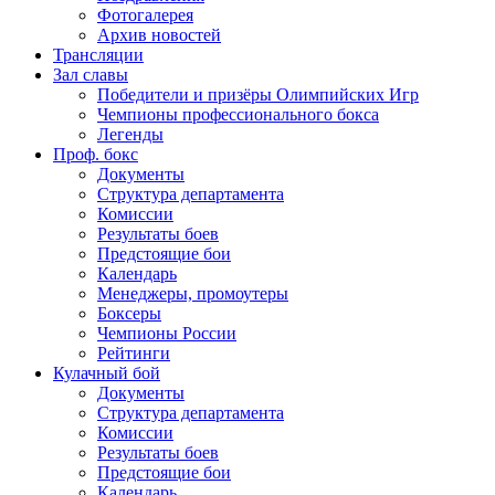
Фотогалерея
Архив новостей
Трансляции
Зал славы
Победители и призёры Олимпийских Игр
Чемпионы профессионального бокса
Легенды
Проф. бокс
Документы
Структура департамента
Комиссии
Результаты боев
Предстоящие бои
Календарь
Менеджеры, промоутеры
Боксеры
Чемпионы России
Рейтинги
Кулачный бой
Документы
Структура департамента
Комиссии
Результаты боев
Предстоящие бои
Календарь