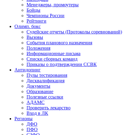
Менеджеры, промоутеры
Бойцы
Чемпионы России
Рейтинги
Олимп. бокс
Судейские отчеты (Протоколы соревнований)
Вызовы
События планового назначения
Положения
Информационные письма
Списки сборных команд
Приказы о подтверждении ССВК
Антидопинг
Пулы тестирования
Дисквалификация
Документы
Образование
Полезные ссылки
АДАМС
Проверить лекарство
Вход в ЛК
Регионы
ДФО
ПФО
СЗФО