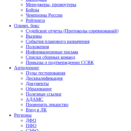
Менеджеры, промоутеры
Бойцы
Чемпионы России
Рейтинги
Олимп. бокс
Судейские отчеты (Протоколы соревнований)
Вызовы
События планового назначения
Положения
Информационные письма
Списки сборных команд
Приказы о подтверждении ССВК
Антидопинг
Пулы тестирования
Дисквалификация
Документы
Образование
Полезные ссылки
АДАМС
Проверить лекарство
Вход в ЛК
Регионы
ДФО
ПФО
СЗФО