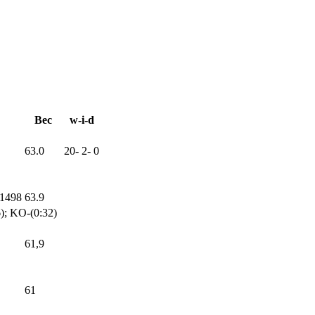
Вес
w-i-d
63.0
20
-
2
-
0
61498
63.9
); KO-(0:32)
61,9
61