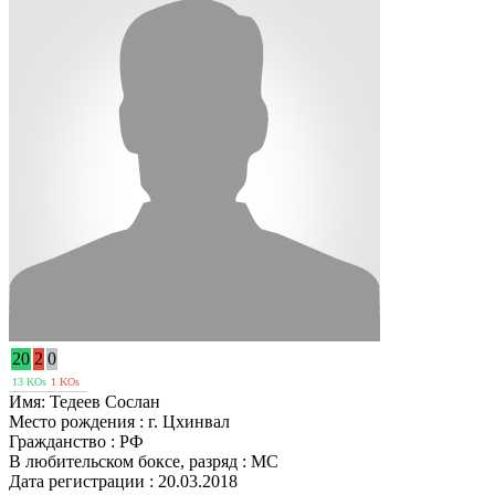
20
2
0
13 KOs
1 KOs
Имя:
Тедеев Сослан
Место рождения :
г. Цхинвал
Гражданство :
РФ
В любительском боксе, разряд :
МС
Дата регистрации :
20.03.2018