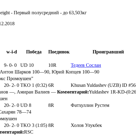
weight - Первый полусредний - до 63,503кг
2.2018
w-i-d
Победа
Поединок
Проигравший
9
-
0
-
0
UD 10
10R
Тедеев Сослан
 Антон Шарков 100—90, Юрий Копцев 100—90
Бокс Промоушен"
20
-
2
-
0
TKO 1 (0:32)
6R
Khusan Yuldashev (UZB) ID #5
ланов —, Амиран Валиев —
Комментарий:
Yuldashev 1R-KD-(0:26
ушен
20
-
2
-
0
UD 8
8R
Фатхуллин Рустем
Сахарян 78—74
ромоушен
20
-
2
-
0
TKO 3 (1:05)
8R
Холов Улукбек
мментарий:
RSC