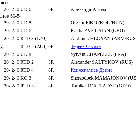
ушен
20
-
2
-
0
UD 6
6R
Айвазиди Артем
анов 60-54
g
20
-
2
-
0
UD 8
Oszkar FIKO (ROU/HUN)
g
20
-
2
-
0
UD 6
Kakha AVETISIAN (GEO)
g
20
-
2
-
0
RTD 3 (1:40)
Andranik HLOYAN (ARM/RUS
kg
RTD 5 (2:03)
6R
Тедеев Сослан
20
-
2
-
0
UD 8
Sylvain CHAPELLE (FRA)
g
20
-
2
-
0
RTD 2
8R
Alexander SALTYKOV (RUS)
g
20
-
2
-
0
RTD 4
8R
Кенжегалиев Денис
g
20
-
2
-
0
KO 3
8R
Sherzodbek MAMAJONOV (UZ
g
20
-
2
-
0
RTD 3
8R
Tornike TORTLADZE (GEO)