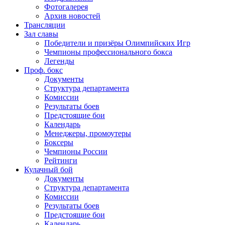
Фотогалерея
Архив новостей
Трансляции
Зал славы
Победители и призёры Олимпийских Игр
Чемпионы профессионального бокса
Легенды
Проф. бокс
Документы
Структура департамента
Комиссии
Результаты боев
Предстоящие бои
Календарь
Менеджеры, промоутеры
Боксеры
Чемпионы России
Рейтинги
Кулачный бой
Документы
Структура департамента
Комиссии
Результаты боев
Предстоящие бои
Календарь