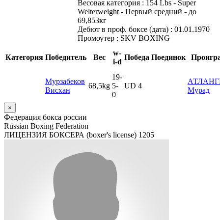
Весовая категория :
154 Lbs - Super
Welterweight - Первый средний - до
69,853кг
Дебют в проф. боксе (дата) :
01.01.1970
Промоутер :
SKV BOXING
w-
Категория
Победитель
Вес
Победа
Поединок
Проигр
i-d
19
-
Мурзабеков
АТЛАНГ
68,5kg
5
-
UD 4
Висхан
Мурад
0
×
Федерация бокса россии
Russian Boxing Federation
ЛИЦЕНЗИЯ БОКСЕРА (boxer's license)
1205