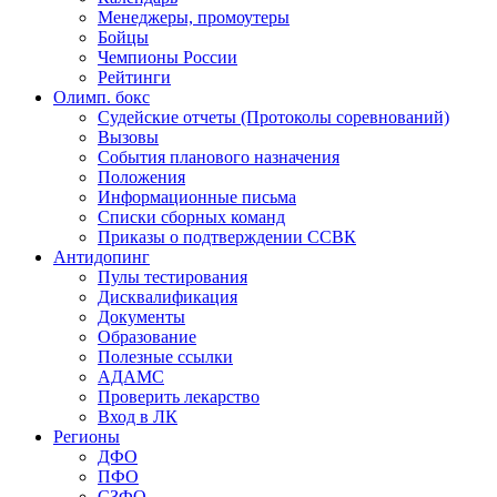
Менеджеры, промоутеры
Бойцы
Чемпионы России
Рейтинги
Олимп. бокс
Судейские отчеты (Протоколы соревнований)
Вызовы
События планового назначения
Положения
Информационные письма
Списки сборных команд
Приказы о подтверждении ССВК
Антидопинг
Пулы тестирования
Дисквалификация
Документы
Образование
Полезные ссылки
АДАМС
Проверить лекарство
Вход в ЛК
Регионы
ДФО
ПФО
СЗФО