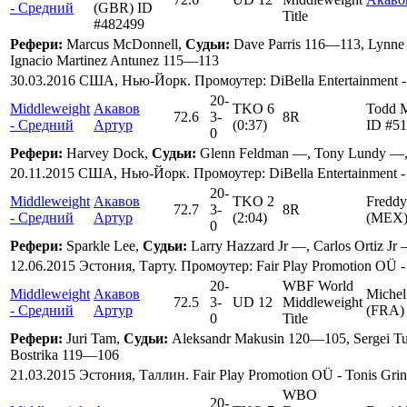
- Средний
(GBR) ID
Title
#482499
Рефери:
Marcus McDonnell,
Судьи:
Dave Parris 116—113, Lynne 
Ignacio Martinez Antunez 115—113
30.03.2016 США, Нью-Йорк. Промоутер: DiBella Entertainment -
20
-
Middleweight
Акавов
TKO 6
Todd 
72.6
3
-
8R
- Средний
Артур
(0:37)
ID #5
0
Рефери:
Harvey Dock,
Судьи:
Glenn Feldman —, Tony Lundy —
20.11.2015 США, Нью-Йорк. Промоутер: DiBella Entertainment -
20
-
Middleweight
Акавов
TKO 2
Freddy
72.7
3
-
8R
- Средний
Артур
(2:04)
(MEX)
0
Рефери:
Sparkle Lee,
Судьи:
Larry Hazzard Jr —, Carlos Ortiz Jr
12.06.2015 Эстония, Тарту. Промоутер: Fair Play Promotion OÜ - 
20
-
WBF World
Middleweight
Акавов
Miche
72.5
3
-
UD 12
Middleweight
- Средний
Артур
(FRA)
0
Title
Рефери:
Juri Tam,
Судьи:
Aleksandr Makusin 120—105, Sergei Tu
Bostrika 119—106
21.03.2015 Эстония, Таллин. Fair Play Promotion OÜ - Tonis Grin
WBO
20
-