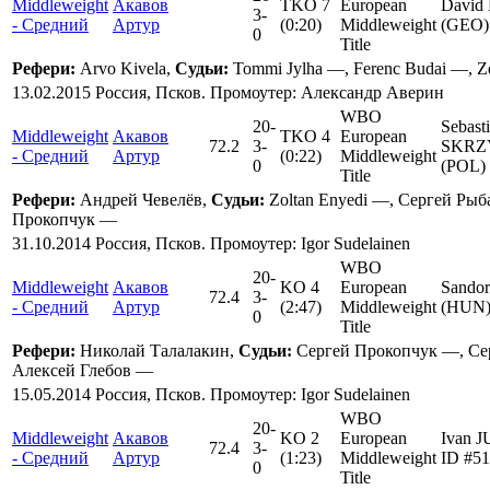
Middleweight
Акавов
TKO 7
European
David
3
-
- Средний
Артур
(0:20)
Middleweight
(GEO)
0
Title
Рефери:
Arvo Kivela,
Судьи:
Tommi Jylha —, Ferenc Budai —, Z
13.02.2015 Россия, Псков. Промоутер: Александр Аверин
WBO
20
-
Sebast
Middleweight
Акавов
TKO 4
European
72.2
3
-
SKRZ
- Средний
Артур
(0:22)
Middleweight
0
(POL)
Title
Рефери:
Андрей Чевелёв,
Судьи:
Zoltan Enyedi —, Сергей Ры
Прокопчук —
31.10.2014 Россия, Псков. Промоутер: Igor Sudelainen
WBO
20
-
Middleweight
Акавов
KO 4
European
Sando
72.4
3
-
- Средний
Артур
(2:47)
Middleweight
(HUN)
0
Title
Рефери:
Николай Талалакин,
Судьи:
Сергей Прокопчук —, Се
Алексей Глебов —
15.05.2014 Россия, Псков. Промоутер: Igor Sudelainen
WBO
20
-
Middleweight
Акавов
KO 2
European
Ivan 
72.4
3
-
- Средний
Артур
(1:23)
Middleweight
ID #5
0
Title