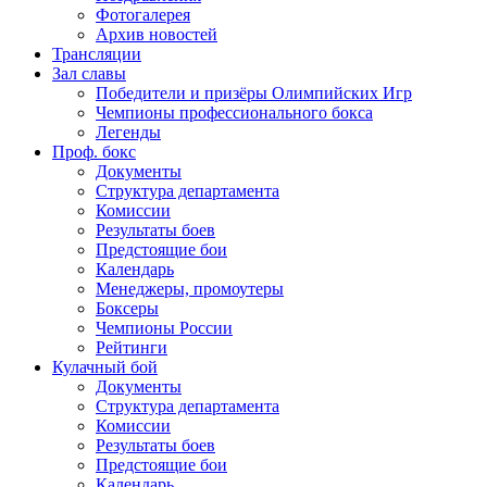
Фотогалерея
Архив новостей
Трансляции
Зал славы
Победители и призёры Олимпийских Игр
Чемпионы профессионального бокса
Легенды
Проф. бокс
Документы
Структура департамента
Комиссии
Результаты боев
Предстоящие бои
Календарь
Менеджеры, промоутеры
Боксеры
Чемпионы России
Рейтинги
Кулачный бой
Документы
Структура департамента
Комиссии
Результаты боев
Предстоящие бои
Календарь