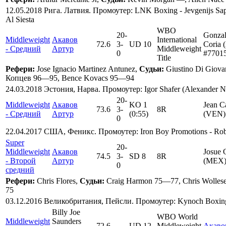
12.05.2018 Рига. Латвия. Промоутер: LNK Boxing - Jevgenijs Sap
Al Siesta
WBO
20
-
Gonzal
Middleweight
Акавов
International
72.6
3
-
UD 10
Coria 
- Средний
Артур
Middleweight
0
#7701
Title
Рефери:
Jose Ignacio Martinez Antunez,
Судьи:
Giustino Di Giov
Копцев 96—95, Bence Kovacs 95—94
24.03.2018 Эстония, Нарва. Промоутер: Igor Shafer (Alexander N
20
-
Middleweight
Акавов
KO 1
Jean C
73.6
3
-
8R
- Средний
Артур
(0:55)
(VEN)
0
22.04.2017 США, Феникс. Промоутер: Iron Boy Promotions - Rob
Super
20
-
Middleweight
Акавов
Josue 
74.5
3
-
SD 8
8R
- Второй
Артур
(MEX)
0
средний
Рефери:
Chris Flores,
Судьи:
Craig Harmon 75—77, Chris Wolles
75
03.12.2016 Великобритания, Пейсли. Промоутер: Kynoch Boxin
Billy Joe
WBO World
Middleweight
Saunders
72.6
UD 12
Middleweight
Акаво