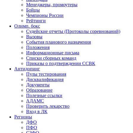
Менеджеры, промоутеры
Бойцы
Чемпионы России
Рейтинги
Олимп. бокс
Судейские отчеты (Протоколы соревнований)
Вызовы
События планового назначения
Положения
Информационные письма
Списки сборных команд
Приказы о подтверждении ССВК
Антидопинг
Пулы тестирования
Дисквалификация
Документы
Образование
Полезные ссылки
АДАМС
Проверить лекарство
Вход в ЛК
Регионы
ДФО
ПФО
СЗФО