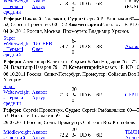
Welterweight
Акавов
Dmitry
71.8
3
-
UD 6
6R
- Первый
Артур
(RUS)
0
средний
Рефери:
Николай Талалакин,
Судьи:
Сергей Рыбашлыков 60—
52, Сергей Прокопчук 60—52
Комментарий:
Pankratov 1R-KD-(
04.04.2012 Россия, Москва. Промоутер: Владимир Хрюнов
Super
6
-
Welterweight
ЛИСЕЕВ
74.7
2
-
UD 8
8R
Акаво
- Первый
Олег
0
средний
Рефери:
Александр Калинкин,
Судьи:
Бабан Надыров 76—75, 
74, Владимир Назаров 79—73
Комментарий:
Акавов 4R-KD ; 
08.10.2011 Россия, Санкт-Петербург. Промоутер: Coliseum Box P
Yagupov
Super
20
-
Welterweight
Акавов
71.3
3
-
UD 6
6R
СЕРГЕ
- Первый
Артур
0
средний
Рефери:
Сергей Прокопчук,
Судьи:
Сергей Рыбашлыков 60—5
53, Николай Талалакин 59—54
26.07.2011 Россия, Сочи. Промоутер: Coliseum Box Promotions -
20
-
Middleweight
Акавов
ТЫЛ
72.2
3
-
UD 6
6R
- Средний
Артур
Андре