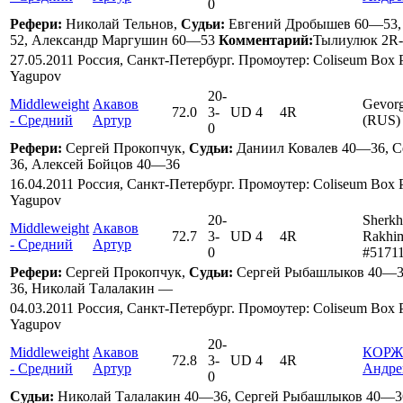
0
Рефери:
Николай Тельнов,
Судьи:
Евгений Дробышев 60—53,
52, Александр Маргушин 60—53
Комментарий:
Тылиулюк 2R
27.05.2011 Россия, Санкт-Петербург. Промоутер: Coliseum Box P
Yagupov
20
-
Middleweight
Акавов
Gevor
72.0
3
-
UD 4
4R
- Средний
Артур
(RUS)
0
Рефери:
Сергей Прокопчук,
Судьи:
Даниил Ковалев 40—36, 
36, Алексей Бойцов 40—36
16.04.2011 Россия, Санкт-Петербург. Промоутер: Coliseum Box P
Yagupov
20
-
Sherkh
Middleweight
Акавов
72.7
3
-
UD 4
4R
Rakhi
- Средний
Артур
0
#5171
Рефери:
Сергей Прокопчук,
Судьи:
Сергей Рыбашлыков 40—3
36, Николай Талалакин —
04.03.2011 Россия, Санкт-Петербург. Промоутер: Coliseum Box P
Yagupov
20
-
Middleweight
Акавов
КОРЖ
72.8
3
-
UD 4
4R
- Средний
Артур
Андре
0
Судьи:
Николай Талалакин 40—36, Сергей Рыбашлыков 40—3