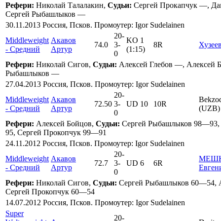
Рефери:
Николай Талалакин,
Судьи:
Сергей Прокапчук —, Да
Сергей Рыбашлыков —
30.11.2013 Россия, Псков. Промоутер: Igor Sudelainen
20
-
Middleweight
Акавов
KO 1
74.0
3
-
8R
Хузее
- Средний
Артур
(1:15)
0
Рефери:
Николай Сигов,
Судьи:
Алексей Глебов —, Алексей 
Рыбашлыков —
27.04.2013 Россия, Псков. Промоутер: Igor Sudelainen
20
-
Middleweight
Акавов
Bekzo
72.50
3
-
UD 10
10R
- Средний
Артур
(UZB)
0
Рефери:
Алексей Бойцов,
Судьи:
Сергей Рыбашлыков 98—93,
95, Сергей Прокопчук 99—91
24.11.2012 Россия, Псков. Промоутер: Igor Sudelainen
20
-
Middleweight
Акавов
МЕШ
72.7
3
-
UD 6
6R
- Средний
Артур
Евген
0
Рефери:
Николай Сигов,
Судьи:
Сергей Рыбашлыков 60—54, 
Сергей Прокопчук 60—54
14.07.2012 Россия, Псков. Промоутер: Igor Sudelainen
Super
20
-