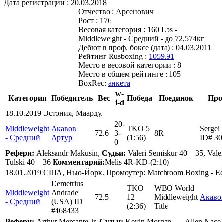
Дата регистрации :
20.03.2018
Отчество :
Арсенович
Рост :
176
Весовая категория :
160 Lbs -
Middleweight - Средний - до 72,574кг
Дебют в проф. боксе (дата) :
04.03.2011
Рейтинг Rusboxing :
1059.91
Место в весовой категории :
8
Место в общем рейтинге :
105
BoxRec:
анкета
w-
Категория
Победитель
Вес
Победа
Поединок
Про
i-d
18.10.2019 Эстония, Маарду.
20
-
Middleweight
Акавов
TKO 5
Sergei
72.6
3
-
8R
- Средний
Артур
(1:56)
ID# 3
0
Рефери:
Aleksandr Makusin,
Судьи:
Valeri Semiskur 40—35, Vale
Tulski 40—36
Комментарий:
Melis 4R-KD-(2:10)
18.01.2019 США, Нью-Йорк. Промоутер: Matchroom Boxing - Ed
Demetrius
TKO
WBO World
Middleweight
Andrade
72.5
12
Middleweight
Акаво
- Средний
(USA) ID
(2:36)
Title
#468433
Рефери:
Arthur Mercante Jr,
Судьи:
Kevin Morgan —, Allen Nace 