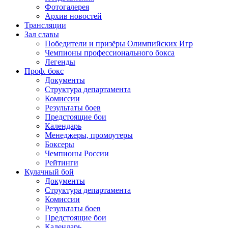
Фотогалерея
Архив новостей
Трансляции
Зал славы
Победители и призёры Олимпийских Игр
Чемпионы профессионального бокса
Легенды
Проф. бокс
Документы
Структура департамента
Комиссии
Результаты боев
Предстоящие бои
Календарь
Менеджеры, промоутеры
Боксеры
Чемпионы России
Рейтинги
Кулачный бой
Документы
Структура департамента
Комиссии
Результаты боев
Предстоящие бои
Календарь