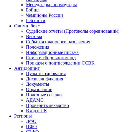
Менеджеры, промоутеры
Бойцы
Чемпионы России
Рейтинги
Олимп. бокс
Судейские отчеты (Протоколы соревнований)
Вызовы
События планового назначения
Положения
Информационные письма
Списки сборных команд
Приказы о подтверждении ССВК
Антидопинг
Пулы тестирования
Дисквалификация
Документы
Образование
Полезные ссылки
АДАМС
Проверить лекарство
Вход в ЛК
Регионы
ДФО
ПФО
СЗФО