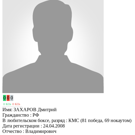
0
0
0
0 KOs
0 KOs
Имя:
ЗАХАРОВ Дмитрий
Гражданство :
РФ
В любительском боксе, разряд :
КМС (81 победа, 69 нокаутом)
Дата регистрации :
24.04.2008
Отчество :
Владимирович