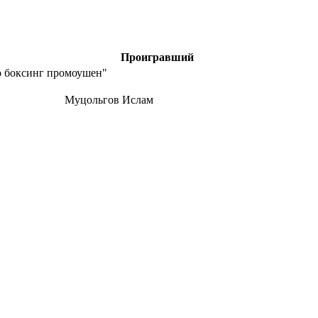
Проигравший
о боксинг промоушен"
Муцольгов Ислам