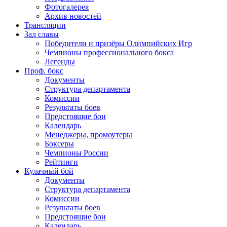
Фотогалерея
Архив новостей
Трансляции
Зал славы
Победители и призёры Олимпийских Игр
Чемпионы профессионального бокса
Легенды
Проф. бокс
Документы
Структура департамента
Комиссии
Результаты боев
Предстоящие бои
Календарь
Менеджеры, промоутеры
Боксеры
Чемпионы России
Рейтинги
Кулачный бой
Документы
Структура департамента
Комиссии
Результаты боев
Предстоящие бои
Календарь