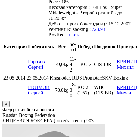
Рост :
186
Весовая категория :
168 Lbs - Super
Middleweight - Второй средний - до
76,205кг
Дебют в проф. боксе (дата) :
15.12.2007
Рейтинг Rusboxing :
723.93
BoxRec:
анкета
w-
Категория
Победитель
Вес
Победа
Поединок
Проигра
i-d
11
-
Горохов
КРИНИ
79,0kg
4
-
TKO 3
CIS 10R
Сергей
Михаил
2
23.05.2014 23.05.2014 Krasnodar, RUS Promoter:SKV Boxing
18
-
ЕКИМОВ
KO 2
WBC
КРИНИ
78,8kg
3
-
Сергей
(1:57)
(CIS BB)
Михаил
0
×
Федерация бокса россии
Russian Boxing Federation
ЛИЦЕНЗИЯ БОКСЕРА (boxer's license)
903