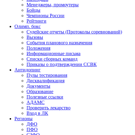
Менеджеры, промоутеры
Бойцы
Чемпионы России
Рейтинги
Олимп. бокс
Судейские отчеты (Протоколы соревнований)
Вызовы
События планового назначения
Положения
Информационные письма
Списки сборных команд
Приказы о подтверждении ССВК
Антидопинг
Пулы тестирования
Дисквалификация
Документы
Образование
Полезные ссылки
АДАМС
Проверить лекарство
Вход в ЛК
Регионы
ДФО
ПФО
СЗФО