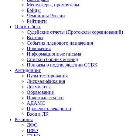
Менеджеры, промоутеры
Бойцы
Чемпионы России
Рейтинги
Олимп. бокс
Судейские отчеты (Протоколы соревнований)
Вызовы
События планового назначения
Положения
Информационные письма
Списки сборных команд
Приказы о подтверждении ССВК
Антидопинг
Пулы тестирования
Дисквалификация
Документы
Образование
Полезные ссылки
АДАМС
Проверить лекарство
Вход в ЛК
Регионы
ДФО
ПФО
СЗФО