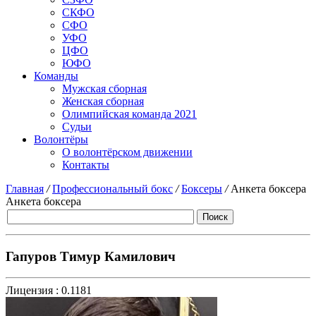
СКФО
СФО
УФО
ЦФО
ЮФО
Команды
Мужская сборная
Женская сборная
Олимпийская команда 2021
Судьи
Волонтёры
О волонтёрском движении
Контакты
Главная
/
Профессиональный бокс
/
Боксеры
/
Анкета боксера
Анкета боксера
Гапуров Тимур Камилович
Лицензия :
0.1181