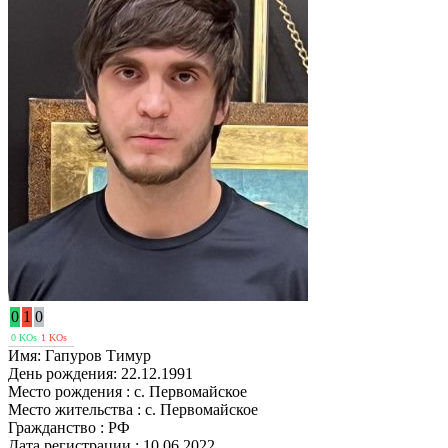
0
1
0
0 KOs
1 KOs
Имя:
Гапуров Тимур
День рождения:
22.12.1991
Место рождения :
с. Первомайское
Место жительства :
с. Первомайское
Гражданство :
РФ
Дата регистрации :
10.06.2022