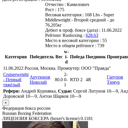
Отчество :
Камилович
Рост :
175
Весовая категория :
168 Lbs - Super
Middleweight - Второй средний - до
76,205кг
Дебют в проф. боксе (дата) :
11.06.2022
Рейтинг Rusboxing :
628.63
Место в весовой категории :
55
Место в общем рейтинге :
739
w-
Категория
Победитель
Вес
i-
Победа
Поединок
Проигра
d
11.06.2022 Россия, Москва. Промоутер: ООО "Правда"
Cruiserweight
2
-
Арутюнов
Гапуров
- Первый
80.0
0
-
RTD 2
4R
Николай
Тимур
тяжёлый
1
Рефери:
Андрей Курнявка,
Судьи:
Сергей Литунов 10—9, Ан
Доровской 10—9, Антон Шарков 10—9
×
Федерация бокса россии
Russian Boxing Federation
ЛИЦЕНЗИЯ БОКСЕРА (boxer's license)
0.1181