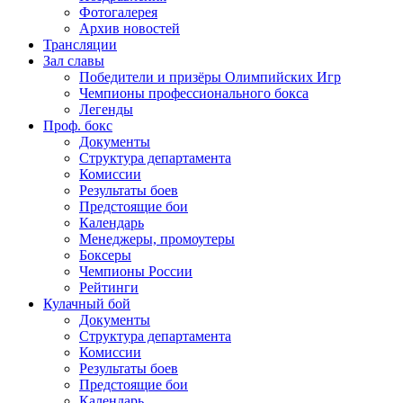
Фотогалерея
Архив новостей
Трансляции
Зал славы
Победители и призёры Олимпийских Игр
Чемпионы профессионального бокса
Легенды
Проф. бокс
Документы
Структура департамента
Комиссии
Результаты боев
Предстоящие бои
Календарь
Менеджеры, промоутеры
Боксеры
Чемпионы России
Рейтинги
Кулачный бой
Документы
Структура департамента
Комиссии
Результаты боев
Предстоящие бои
Календарь