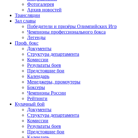
Фотогалерея
Архив новостей
Трансляции
Зал славы
Победители и призёры Олимпийских Игр
Чемпионы профессионального бокса
Легенды
Проф. бокс
Документы
Структура департамента
Комиссии
Результаты боев
Предстоящие бои
Календарь
Менеджеры, промоутеры
Боксеры
Чемпионы России
Рейтинги
Кулачный бой
Документы
Структура департамента
Комиссии
Результаты боев
Предстоящие бои
Календарь