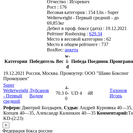
Отчество :
Игоревич
Рост :
176
Весовая категория :
154 Lbs - Super
Welterweight - Первый средний - до
69,853кг
Дебют в проф. боксе (дата) :
19.12.2021
Рейтинг Rusboxing :
629.34
Место в весовой категории :
62
Место в общем рейтинге :
737
BoxRec:
анкета
w-
Категория
Победитель
Вес
i-
Победа
Поединок
Проиграв
d
19.12.2021 Россия, Москва. Промоутер: ООО "Шамо Боксинг
Промоушен"
Super
4
-
Welterweight
Лубсанов
Тихонов
70.3
0
-
UD 4
4R
- Первый
Вадим
Игорь
0
средний
Рефери:
Дмитрий Болдырев,
Судьи:
Андрей Курнявка 40—35
Копцев 40—35, Александр Калинкин 40—35
Комментарий:
Ти
KD-(2:23)
×
Федерация бокса россии