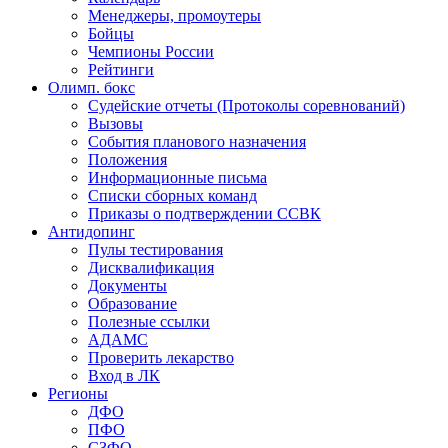
Менеджеры, промоутеры
Бойцы
Чемпионы России
Рейтинги
Олимп. бокс
Судейские отчеты (Протоколы соревнований)
Вызовы
События планового назначения
Положения
Информационные письма
Списки сборных команд
Приказы о подтверждении ССВК
Антидопинг
Пулы тестирования
Дисквалификация
Документы
Образование
Полезные ссылки
АДАМС
Проверить лекарство
Вход в ЛК
Регионы
ДФО
ПФО
СЗФО