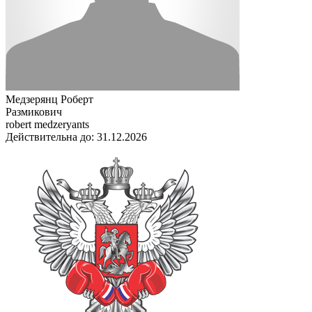
Медзерянц Роберт
Размикович
robert medzeryants
Действительна до: 31.12.2026