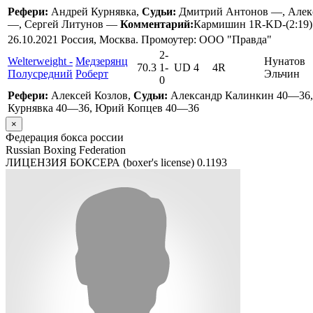
Рефери:
Андрей Курнявка,
Судьи:
Дмитрий Антонов —, Алек
—, Сергей Литунов —
Комментарий:
Кармишин 1R-KD-(2:19)
26.10.2021 Россия, Москва. Промоутер: ООО "Правда"
2
-
Welterweight -
Медзерянц
Нунатов
70.3
1
-
UD 4
4R
Полусредний
Роберт
Эльчин
0
Рефери:
Алексей Козлов,
Судьи:
Александр Калинкин 40—36,
Курнявка 40—36, Юрий Копцев 40—36
×
Федерация бокса россии
Russian Boxing Federation
ЛИЦЕНЗИЯ БОКСЕРА (boxer's license)
0.1193