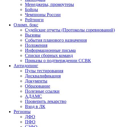
Менеджеры, промоутеры
Бойцы
Чемпионы России
Рейтинги
Олимп. бокс
Судейские отчеты (Протоколы соревнований)
Вызовы
События планового назначения
Положения
Информационные письма
Списки сборных команд
Приказы о подтверждении ССВК
Антидопинг
Пулы тестирования
Дисквалификация
Документы
Образование
Полезные ссылки
АДАМС
Проверить лекарство
Вход в ЛК
Регионы
ДФО
ПФО
СЗФО