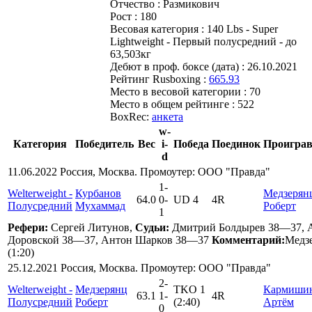
Отчество :
Размикович
Рост :
180
Весовая категория :
140 Lbs - Super
Lightweight - Первый полусредний - до
63,503кг
Дебют в проф. боксе (дата) :
26.10.2021
Рейтинг Rusboxing :
665.93
Место в весовой категории :
70
Место в общем рейтинге :
522
BoxRec:
анкета
w-
Категория
Победитель
Вес
i-
Победа
Поединок
Проигра
d
11.06.2022 Россия, Москва. Промоутер: ООО "Правда"
1
-
Welterweight -
Курбанов
Медзерян
64.0
0
-
UD 4
4R
Полусредний
Мухаммад
Роберт
1
Рефери:
Сергей Литунов,
Судьи:
Дмитрий Болдырев 38—37, 
Доровской 38—37, Антон Шарков 38—37
Комментарий:
Медз
(1:20)
25.12.2021 Россия, Москва. Промоутер: ООО "Правда"
2
-
Welterweight -
Медзерянц
TKO 1
Кармиши
63.1
1
-
4R
Полусредний
Роберт
(2:40)
Артём
0