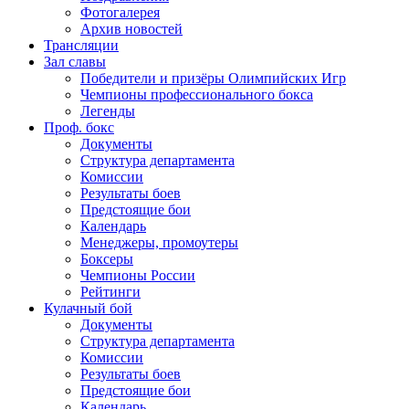
Фотогалерея
Архив новостей
Трансляции
Зал славы
Победители и призёры Олимпийских Игр
Чемпионы профессионального бокса
Легенды
Проф. бокс
Документы
Структура департамента
Комиссии
Результаты боев
Предстоящие бои
Календарь
Менеджеры, промоутеры
Боксеры
Чемпионы России
Рейтинги
Кулачный бой
Документы
Структура департамента
Комиссии
Результаты боев
Предстоящие бои
Календарь