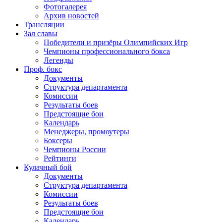
Фотогалерея
Архив новостей
Трансляции
Зал славы
Победители и призёры Олимпийских Игр
Чемпионы профессионального бокса
Легенды
Проф. бокс
Документы
Структура департамента
Комиссии
Результаты боев
Предстоящие бои
Календарь
Менеджеры, промоутеры
Боксеры
Чемпионы России
Рейтинги
Кулачный бой
Документы
Структура департамента
Комиссии
Результаты боев
Предстоящие бои
Календарь