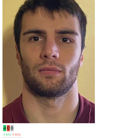
4
0
0
4 KOs
0 KOs