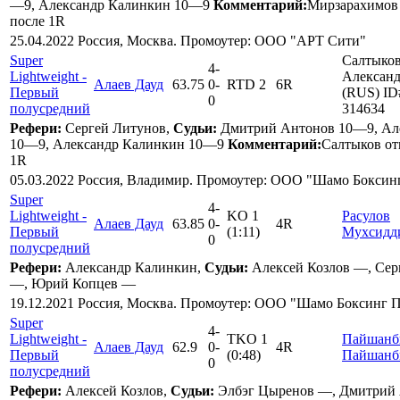
—9, Александр Калинкин 10—9
Комментарий:
Мирзарахимов 
после 1R
25.04.2022 Россия, Москва. Промоутер: ООО "АРТ Сити"
Super
Салтыко
4
-
Lightweight -
Алексан
Алаев Дауд
63.75
0
-
RTD 2
6R
Первый
(RUS) ID
0
полусредний
314634
Рефери:
Сергей Литунов,
Судьи:
Дмитрий Антонов 10—9, Але
10—9, Александр Калинкин 10—9
Комментарий:
Салтыков отк
1R
05.03.2022 Россия, Владимир. Промоутер: ООО "Шамо Бокси
Super
4
-
Lightweight -
KO 1
Расулов
Алаев Дауд
63.85
0
-
4R
Первый
(1:11)
Мухсидд
0
полусредний
Рефери:
Александр Калинкин,
Судьи:
Алексей Козлов —, Сер
—, Юрий Копцев —
19.12.2021 Россия, Москва. Промоутер: ООО "Шамо Боксинг 
Super
4
-
Lightweight -
TKO 1
Пайшанб
Алаев Дауд
62.9
0
-
4R
Первый
(0:48)
Пайшанб
0
полусредний
Рефери:
Алексей Козлов,
Судьи:
Элбэг Цыренов —, Дмитрий