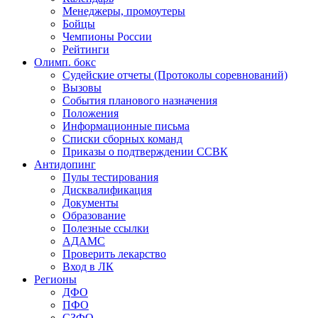
Менеджеры, промоутеры
Бойцы
Чемпионы России
Рейтинги
Олимп. бокс
Судейские отчеты (Протоколы соревнований)
Вызовы
События планового назначения
Положения
Информационные письма
Списки сборных команд
Приказы о подтверждении ССВК
Антидопинг
Пулы тестирования
Дисквалификация
Документы
Образование
Полезные ссылки
АДАМС
Проверить лекарство
Вход в ЛК
Регионы
ДФО
ПФО
СЗФО