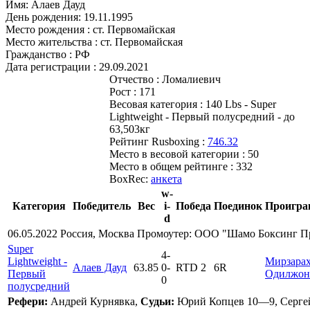
Имя:
Алаев Дауд
День рождения:
19.11.1995
Место рождения :
ст. Первомайская
Место жительства :
ст. Первомайская
Гражданство :
РФ
Дата регистрации :
29.09.2021
Отчество :
Ломалиевич
Рост :
171
Весовая категория :
140 Lbs - Super
Lightweight - Первый полусредний - до
63,503кг
Рейтинг Rusboxing :
746.32
Место в весовой категории :
50
Место в общем рейтинге :
332
BoxRec:
анкета
w-
Категория
Победитель
Вес
i-
Победа
Поединок
Проигр
d
06.05.2022 Россия, Москва Промоутер: ООО "Шамо Боксинг 
Super
4
-
Lightweight -
Мирзара
Алаев Дауд
63.85
0
-
RTD 2
6R
Первый
Одилжон
0
полусредний
Рефери:
Андрей Курнявка,
Судьи:
Юрий Копцев 10—9, Серге