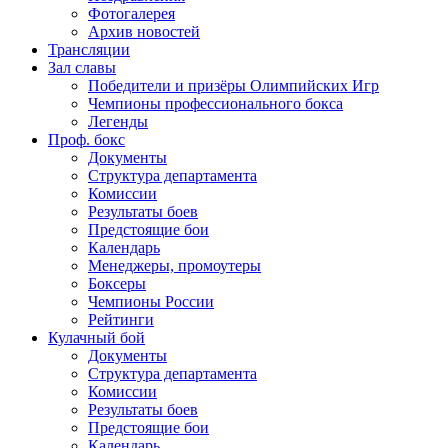
Фотогалерея
Архив новостей
Трансляции
Зал славы
Победители и призёры Олимпийских Игр
Чемпионы профессионального бокса
Легенды
Проф. бокс
Документы
Структура департамента
Комиссии
Результаты боев
Предстоящие бои
Календарь
Менеджеры, промоутеры
Боксеры
Чемпионы России
Рейтинги
Кулачный бой
Документы
Структура департамента
Комиссии
Результаты боев
Предстоящие бои
Календарь