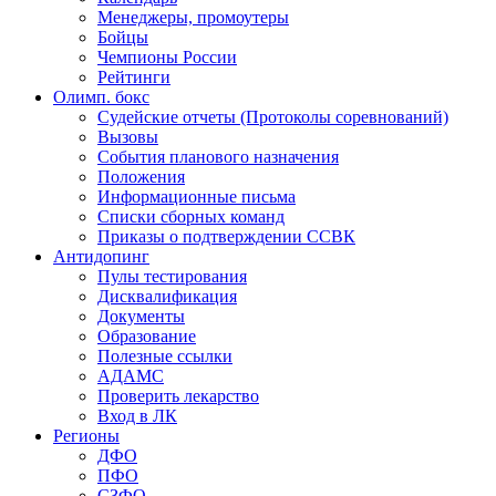
Менеджеры, промоутеры
Бойцы
Чемпионы России
Рейтинги
Олимп. бокс
Судейские отчеты (Протоколы соревнований)
Вызовы
События планового назначения
Положения
Информационные письма
Списки сборных команд
Приказы о подтверждении ССВК
Антидопинг
Пулы тестирования
Дисквалификация
Документы
Образование
Полезные ссылки
АДАМС
Проверить лекарство
Вход в ЛК
Регионы
ДФО
ПФО
СЗФО