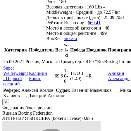
Рост :
180
Весовая категория :
160 Lbs -
Middleweight - Средний - до 72,574кг
Дебют в проф. боксе (дата) :
25.09.2021
Рейтинг Rusboxing :
669.41
Место в весовой категории :
48
Место в общем рейтинге :
499
BoxRec:
анкета
w-
Категория
Победитель
Вес
i-
Победа
Поединок
Проиграв
d
25.09.2021 Россия, Москва. Промоутер: ООО "ResBoxing Promo
Super
1
-
Welterweight
Калинин
TKO 1
Аникин
69.6
0
-
4R
- Первый
Борис
(1:49)
Александр
0
средний
Рефери:
Алексей Козлов,
Судьи:
Евгений Мальчиков —, Мих
Куликов —, Дмитрий Антонов —
×
Федерация бокса россии
Russian Boxing Federation
ЛИЦЕНЗИЯ БОКСЕРА (boxer's license)
0.985