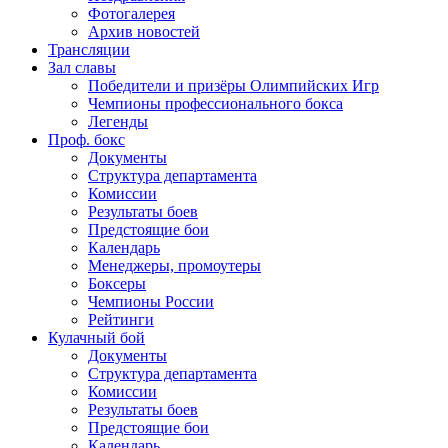
Фотогалерея
Архив новостей
Трансляции
Зал славы
Победители и призёры Олимпийских Игр
Чемпионы профессионального бокса
Легенды
Проф. бокс
Документы
Структура департамента
Комиссии
Результаты боев
Предстоящие бои
Календарь
Менеджеры, промоутеры
Боксеры
Чемпионы России
Рейтинги
Кулачный бой
Документы
Структура департамента
Комиссии
Результаты боев
Предстоящие бои
Календарь