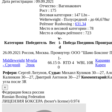
Дата регистрации :
09.09.2021
Отчество :
Вагинакович
Рост :
175
Весовая категория :
147 Lbs -
Welterweight - Полусредний - до 66,678кг
Рейтинг Rusboxing :
631.34
Место в весовой категории :
78
Место в общем рейтинге :
723
w-
Категория
Победитель
Вес
i-
Победа
Поединок
Проигра
d
26.09.2021 Россия, Москва. Промоутер: ООО "Шамо Боксинг 
1
-
Middleweight
Мукба
Карамян
66.15
0
-
RTD 4
WBL 10R
- Средний
Эрик
Карен
0
Рефери:
Сергей Литунов,
Судьи:
Михаил Куликов 30—27, Але
Калинкин 30—27, Дмитрий Антонов 30—27
Комментарий:
Ка
угла после 3R
×
Федерация бокса россии
Russian Boxing Federation
ЛИЦЕНЗИЯ БОКСЕРА (boxer's license)
0.974