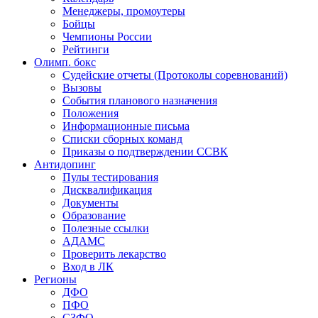
Менеджеры, промоутеры
Бойцы
Чемпионы России
Рейтинги
Олимп. бокс
Судейские отчеты (Протоколы соревнований)
Вызовы
События планового назначения
Положения
Информационные письма
Списки сборных команд
Приказы о подтверждении ССВК
Антидопинг
Пулы тестирования
Дисквалификация
Документы
Образование
Полезные ссылки
АДАМС
Проверить лекарство
Вход в ЛК
Регионы
ДФО
ПФО
СЗФО