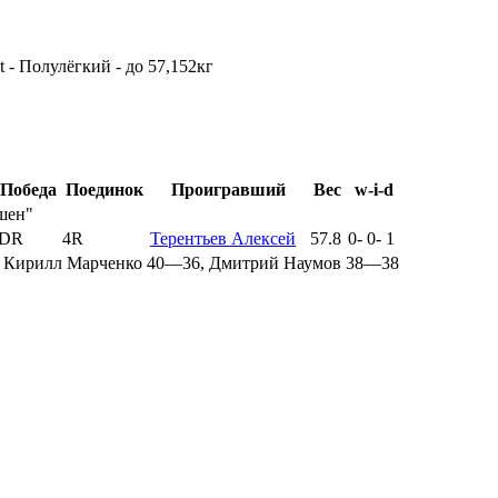
t - Полулёгкий - до 57,152кг
Победа
Поединок
Проигравший
Вес
w-i-d
шен"
DR
4R
Терентьев Алексей
57.8
0
-
0
-
1
 Кирилл Марченко 40—36, Дмитрий Наумов 38—38