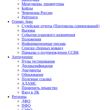
Менеджеры, промоутеры
Бойцы
Чемпионы России
Рейтинги
Олимп. бокс
Судейские отчеты (Протоколы соревнований)
Вызовы
События планового назначения
Положения
Информационные письма
Списки сборных команд
Приказы о подтверждении ССВК
Антидопинг
Пулы тестирования
Дисквалификация
Документы
Образование
Полезные ссылки
АДАМС
Проверить лекарство
Вход в ЛК
Регионы
ДФО
ПФО
СЗФО