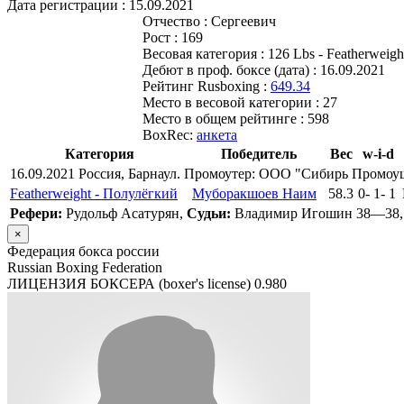
Дата регистрации :
15.09.2021
Отчество :
Сергеевич
Рост :
169
Весовая категория :
126 Lbs - Featherweigh
Дебют в проф. боксе (дата) :
16.09.2021
Рейтинг Rusboxing :
649.34
Место в весовой категории :
27
Место в общем рейтинге :
598
BoxRec:
анкета
Категория
Победитель
Вес
w-i-d
16.09.2021 Россия, Барнаул. Промоутер: ООО "Сибирь Промоу
Featherweight - Полулёгкий
Муборакшоев Наим
58.3
0
-
1
-
1
Рефери:
Рудольф Асатурян,
Судьи:
Владимир Игошин 38—38,
×
Федерация бокса россии
Russian Boxing Federation
ЛИЦЕНЗИЯ БОКСЕРА (boxer's license)
0.980