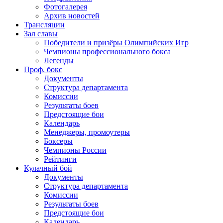
Фотогалерея
Архив новостей
Трансляции
Зал славы
Победители и призёры Олимпийских Игр
Чемпионы профессионального бокса
Легенды
Проф. бокс
Документы
Структура департамента
Комиссии
Результаты боев
Предстоящие бои
Календарь
Менеджеры, промоутеры
Боксеры
Чемпионы России
Рейтинги
Кулачный бой
Документы
Структура департамента
Комиссии
Результаты боев
Предстоящие бои
Календарь