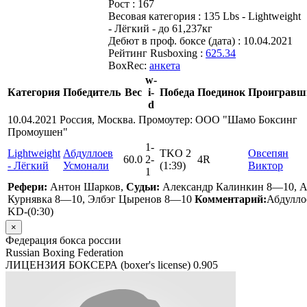
Рост :
167
Весовая категория :
135 Lbs - Lightweight
- Лёгкий - до 61,237кг
Дебют в проф. боксе (дата) :
10.04.2021
Рейтинг Rusboxing :
625.34
BoxRec:
анкета
w-
Категория
Победитель
Вес
i-
Победа
Поединок
Проигравш
d
10.04.2021 Россия, Москва. Промоутер: ООО "Шамо Боксинг
Промоушен"
1
-
Lightweight
Абдуллоев
TKO 2
Овсепян
60.0
2
-
4R
- Лёгкий
Усмонали
(1:39)
Виктор
1
Рефери:
Антон Шарков,
Судьи:
Александр Калинкин 8—10, 
Курнявка 8—10, Элбэг Цыренов 8—10
Комментарий:
Абдулло
KD-(0:30)
×
Федерация бокса россии
Russian Boxing Federation
ЛИЦЕНЗИЯ БОКСЕРА (boxer's license)
0.905