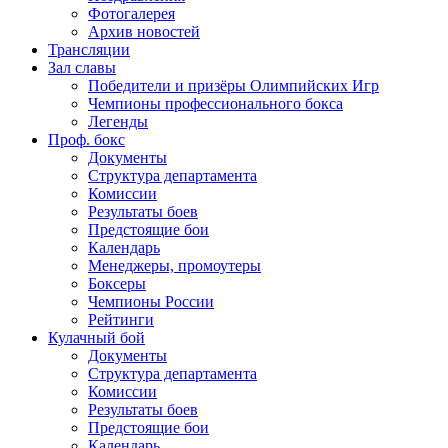
Фотогалерея
Архив новостей
Трансляции
Зал славы
Победители и призёры Олимпийских Игр
Чемпионы профессионального бокса
Легенды
Проф. бокс
Документы
Структура департамента
Комиссии
Результаты боев
Предстоящие бои
Календарь
Менеджеры, промоутеры
Боксеры
Чемпионы России
Рейтинги
Кулачный бой
Документы
Структура департамента
Комиссии
Результаты боев
Предстоящие бои
Календарь