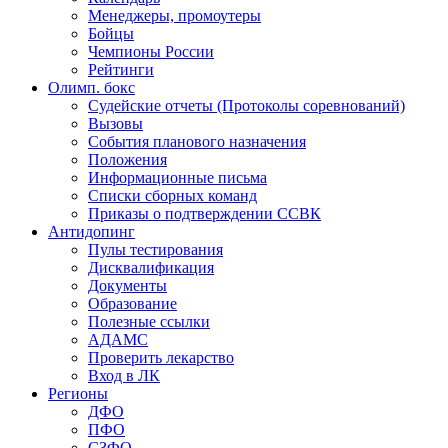
Менеджеры, промоутеры
Бойцы
Чемпионы России
Рейтинги
Олимп. бокс
Судейские отчеты (Протоколы соревнований)
Вызовы
События планового назначения
Положения
Информационные письма
Списки сборных команд
Приказы о подтверждении ССВК
Антидопинг
Пулы тестирования
Дисквалификация
Документы
Образование
Полезные ссылки
АДАМС
Проверить лекарство
Вход в ЛК
Регионы
ДФО
ПФО
СЗФО