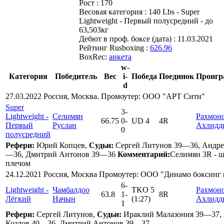
Рост :
170
Весовая категория :
140 Lbs - Super
Lightweight - Первый полусредний - до
63,503кг
Дебют в проф. боксе (дата) :
11.03.2021
Рейтинг Rusboxing :
626.96
BoxRec:
анкета
w-
Категория
Победитель
Вес
i-
Победа
Поединок
Проиг
d
27.03.2022 Россия, Москва. Промоутер: ООО "АРТ Сити"
Super
3
-
Lightweight -
Селимян
Рахмон
66.75
0
-
UD 4
4R
Первый
Руслан
Ахлидд
0
полусредний
Рефери:
Юрий Копцев,
Судьи:
Сергей Литунов 39—36, Андре
—36, Дмитрий Антонов 39—36
Комментарий:
Селимян 3R - ш
плечом
24.12.2021 Россия, Москва Промоутер: ООО "Динамо боксинг
6
-
Lightweight -
Чамбалдоо
TKO 5
Рахмон
63.8
1
-
8R
Лёгкий
Начын
(1:27)
Ахлидд
1
Рефери:
Сергей Литунов,
Судьи:
Ираклий Малазония 39—37, 
Козлов 40—36, Дмитрий Антонов 39—37