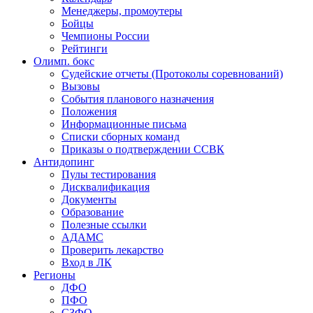
Менеджеры, промоутеры
Бойцы
Чемпионы России
Рейтинги
Олимп. бокс
Судейские отчеты (Протоколы соревнований)
Вызовы
События планового назначения
Положения
Информационные письма
Списки сборных команд
Приказы о подтверждении ССВК
Антидопинг
Пулы тестирования
Дисквалификация
Документы
Образование
Полезные ссылки
АДАМС
Проверить лекарство
Вход в ЛК
Регионы
ДФО
ПФО
СЗФО