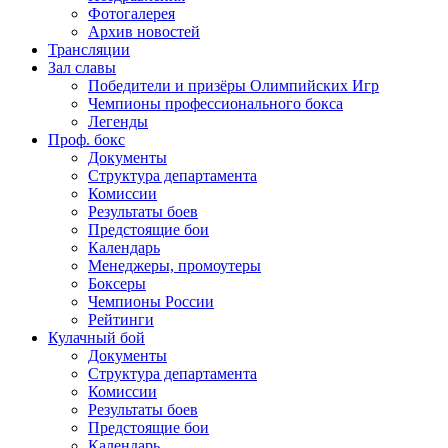
Фотогалерея
Архив новостей
Трансляции
Зал славы
Победители и призёры Олимпийских Игр
Чемпионы профессионального бокса
Легенды
Проф. бокс
Документы
Структура департамента
Комиссии
Результаты боев
Предстоящие бои
Календарь
Менеджеры, промоутеры
Боксеры
Чемпионы России
Рейтинги
Кулачный бой
Документы
Структура департамента
Комиссии
Результаты боев
Предстоящие бои
Календарь