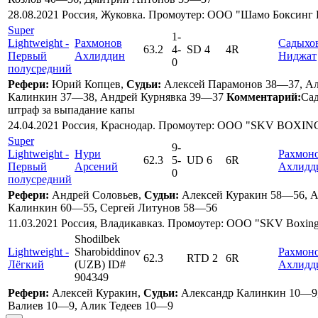
28.08.2021 Россия, Жуковка. Промоутер: ООО "Шамо Боксинг
Super
1
-
Lightweight -
Рахмонов
Садыхо
63.2
4
-
SD 4
4R
Первый
Ахлиддин
Ниджат
0
полусредний
Рефери:
Юрий Копцев,
Судьи:
Алексей Парамонов 38—37, Ал
Калинкин 37—38, Андрей Курнявка 39—37
Комментарий:
Сад
штраф за выпадание капы
24.04.2021 Россия, Краснодар. Промоутер: ООО "SKV BOXIN
Super
9
-
Lightweight -
Нури
Рахмон
62.3
5
-
UD 6
6R
Первый
Арсений
Ахлидд
0
полусредний
Рефери:
Андрей Соловьев,
Судьи:
Алексей Куракин 58—56, А
Калинкин 60—55, Сергей Литунов 58—56
11.03.2021 Россия, Владикавказ. Промоутер: ООО "SKV Boxin
Shodilbek
Lightweight -
Sharobiddinov
Рахмон
62.3
RTD 2
6R
Лёгкий
(UZB) ID#
Ахлидд
904349
Рефери:
Алексей Куракин,
Судьи:
Александр Калинкин 10—9
Валиев 10—9, Алик Тедеев 10—9