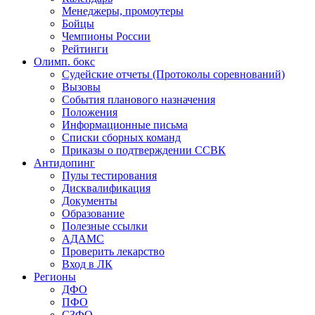
Менеджеры, промоутеры
Бойцы
Чемпионы России
Рейтинги
Олимп. бокс
Судейские отчеты (Протоколы соревнований)
Вызовы
События планового назначения
Положения
Информационные письма
Списки сборных команд
Приказы о подтверждении ССВК
Антидопинг
Пулы тестирования
Дисквалификация
Документы
Образование
Полезные ссылки
АДАМС
Проверить лекарство
Вход в ЛК
Регионы
ДФО
ПФО
СЗФО