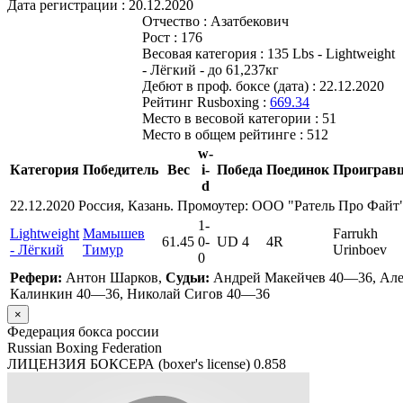
Дата регистрации :
20.12.2020
Отчество :
Азатбекович
Рост :
176
Весовая категория :
135 Lbs - Lightweight
- Лёгкий - до 61,237кг
Дебют в проф. боксе (дата) :
22.12.2020
Рейтинг Rusboxing :
669.34
Место в весовой категории :
51
Место в общем рейтинге :
512
w-
Категория
Победитель
Вес
i-
Победа
Поединок
Проиграв
d
22.12.2020 Россия, Казань. Промоутер: ООО "Ратель Про Файт
1
-
Lightweight
Мамышев
Farrukh
61.45
0
-
UD 4
4R
- Лёгкий
Тимур
Urinboev
0
Рефери:
Антон Шарков,
Судьи:
Андрей Макейчев 40—36, Але
Калинкин 40—36, Николай Сигов 40—36
×
Федерация бокса россии
Russian Boxing Federation
ЛИЦЕНЗИЯ БОКСЕРА (boxer's license)
0.858