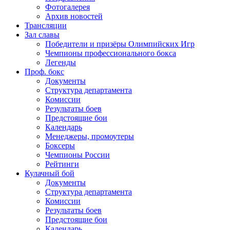
Фотогалерея
Архив новостей
Трансляции
Зал славы
Победители и призёры Олимпийских Игр
Чемпионы профессионального бокса
Легенды
Проф. бокс
Документы
Структура департамента
Комиссии
Результаты боев
Предстоящие бои
Календарь
Менеджеры, промоутеры
Боксеры
Чемпионы России
Рейтинги
Кулачный бой
Документы
Структура департамента
Комиссии
Результаты боев
Предстоящие бои
Календарь