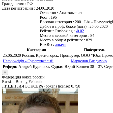
Гражданство :
РФ
Дата регистрации :
24.06.2020
Отчество :
Анатольевич
Рост :
196
Весовая категория :
200+ Lbs - Heavyweigh
Дебют в проф. боксе (дата) :
25.06.2020
Рейтинг Rusboxing :
-0.02
Место в весовой категории :
84
Место в общем рейтинге :
829
BoxRec:
анкета
Категория
Победитель
25.06.2020 Россия, Красногорск. Промоутер: ООО "Юка Пром
Heavyweight - Супертяжёлый
Маркелов Владимир
Рефери:
Андрей Курнявка,
Судьи:
Юрий Копцев 38—37, Серг
×
Федерация бокса россии
Russian Boxing Federation
ЛИЦЕНЗИЯ БОКСЕРА (boxer's license)
0.758