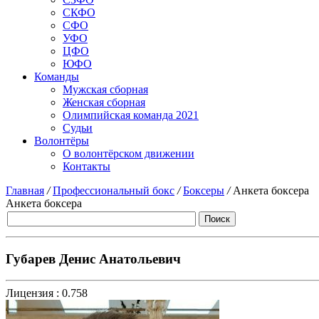
СКФО
СФО
УФО
ЦФО
ЮФО
Команды
Мужская сборная
Женская сборная
Олимпийская команда 2021
Судьи
Волонтёры
О волонтёрском движении
Контакты
Главная
/
Профессиональный бокс
/
Боксеры
/
Анкета боксера
Анкета боксера
Губарев Денис Анатольевич
Лицензия :
0.758