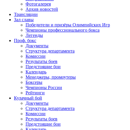
Фотогалерея
Архив новостей
Трансляции
Зал славы
Победители и призёры Олимпийских Игр
Чемпионы профессионального бокса
Легенды
Проф. бокс
Документы
Структура департамента
Комиссии
Результаты боев
Предстоящие бои
Календарь
Менеджеры, промоутеры
Боксеры
Чемпионы России
Рейтинги
Кулачный бой
Документы
Структура департамента
Комиссии
Результаты боев
Предстоящие бои
Календарь