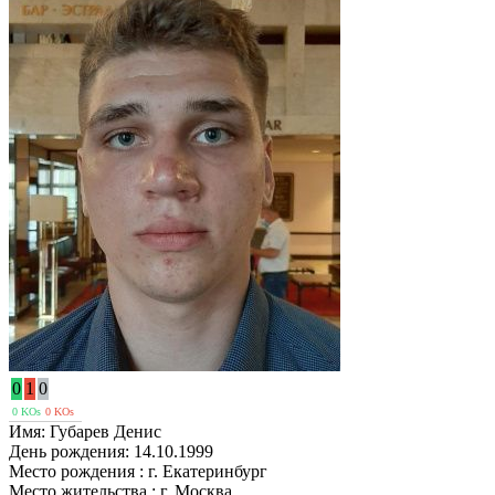
0
1
0
0 KOs
0 KOs
Имя:
Губарев Денис
День рождения:
14.10.1999
Место рождения :
г. Екатеринбург
Место жительства :
г. Москва