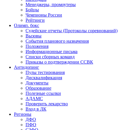
Менеджеры, промоутеры
Бойцы
Чемпионы России
Рейтинги
Олимп. бокс
Судейские отчеты (Протоколы соревнований)
Вызовы
События планового назначения
Положения
Информационные письма
Списки сборных команд
Приказы о подтверждении ССВК
Антидопинг
Пулы тестирования
Дисквалификация
Документы
Образование
Полезные ссылки
АДАМС
Проверить лекарство
Вход в ЛК
Регионы
ДФО
ПФО
СЗФО