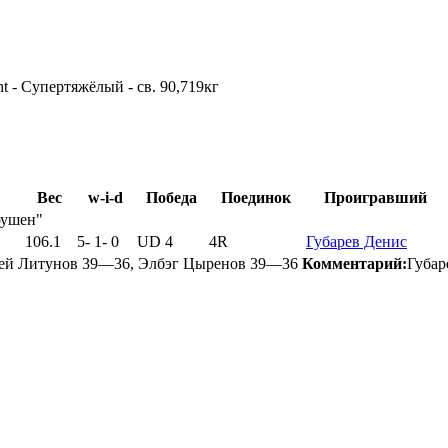
t - Супертяжёлый - св. 90,719кг
Вес
w-i-d
Победа
Поединок
Проигравший
оушен"
106.1
5
-
1
-
0
UD 4
4R
Губарев Денис
ей Литунов 39—36, Элбэг Цыренов 39—36
Комментарий:
Губар