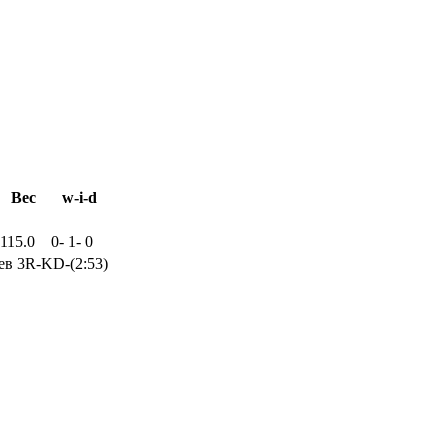
Вес
w-i-d
115.0
0
-
1
-
0
ев 3R-KD-(2:53)