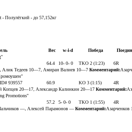
t - Полулёгкий - до 57,152кг
ель
Вес
w-i-d
Победа
Поедин
g"
64.4
10
-
0
-
0
TKO 2 (1:23)
6R
 Алик Тедеев 10—7, Амиран Валиев 10—7
Комментарий:
Азарч
Промоушен"
ID# 939557
60.9
KO 3 (1:15)
4R
й Копцев 20—17, Александр Калинкин 20—17
Комментарий:
Аз
g Promotions''
57.2
5
-
0
-
0
TKO 1 (1:55)
4R
Мальчиков —, Алексей Парамонов —
Комментарий:
Азарченков 