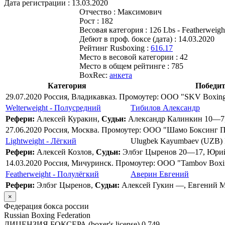
Дата регистрации :
13.03.2020
Отчество :
Максимович
Рост :
182
Весовая категория :
126 Lbs - Featherweigh
Дебют в проф. боксе (дата) :
14.03.2020
Рейтинг Rusboxing :
616.17
Место в весовой категории :
42
Место в общем рейтинге :
785
BoxRec:
анкета
Категория
Победит
29.07.2020 Россия, Владикавказ. Промоутер: ООО "SKV Boxin
Welterweight - Полусредний
Тибилов Александр
Рефери:
Алексей Куракин,
Судьи:
Александр Калинкин 10—7,
27.06.2020 Россия, Москва. Промоутер: ООО "Шамо Боксинг 
Lightweight - Лёгкий
Ulugbek Kayumbaev (UZB) 
Рефери:
Алексей Козлов,
Судьи:
Элбэг Цыренов 20—17, Юри
14.03.2020 Россия, Мичуринск. Промоутер: ООО "Tambov Boxin
Featherweight - Полулёгкий
Аверин Евгений
Рефери:
Элбэг Цыренов,
Судьи:
Алексей Гукин —, Евгений 
×
Федерация бокса россии
Russian Boxing Federation
ЛИЦЕНЗИЯ БОКСЕРА (boxer's license)
0.749