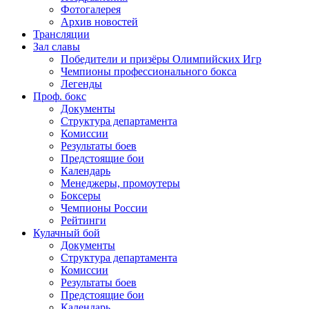
Фотогалерея
Архив новостей
Трансляции
Зал славы
Победители и призёры Олимпийских Игр
Чемпионы профессионального бокса
Легенды
Проф. бокс
Документы
Структура департамента
Комиссии
Результаты боев
Предстоящие бои
Календарь
Менеджеры, промоутеры
Боксеры
Чемпионы России
Рейтинги
Кулачный бой
Документы
Структура департамента
Комиссии
Результаты боев
Предстоящие бои
Календарь