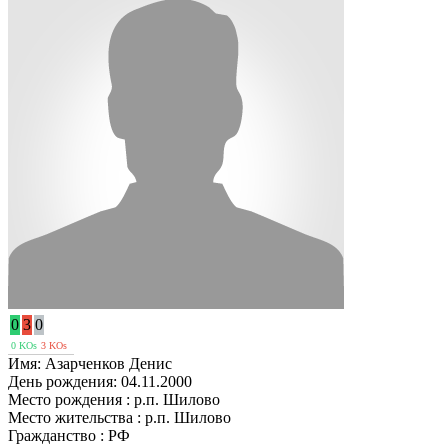
0
3
0
0 KOs
3 KOs
Имя:
Азарченков Денис
День рождения:
04.11.2000
Место рождения :
р.п. Шилово
Место жительства :
р.п. Шилово
Гражданство :
РФ