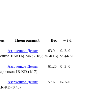
ок
Проигравший
Вес
w-i-d
Азарченков Денис
63.9
0
-
3
-
0
енков 1R-KD-(1:46 ; 2:18) ; 2R-KD-(1:23)-RSC
Азарченков Денис
61.25
0
-
3
-
0
арченков 1R-KD-(1:17)
Азарченков Денис
57.6
0
-
3
-
0
1R-KD-(0:43)