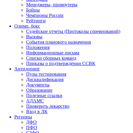
Менеджеры, промоутеры
Бойцы
Чемпионы России
Рейтинги
Олимп. бокс
Судейские отчеты (Протоколы соревнований)
Вызовы
События планового назначения
Положения
Информационные письма
Списки сборных команд
Приказы о подтверждении ССВК
Антидопинг
Пулы тестирования
Дисквалификация
Документы
Образование
Полезные ссылки
АДАМС
Проверить лекарство
Вход в ЛК
Регионы
ДФО
ПФО
СЗФО