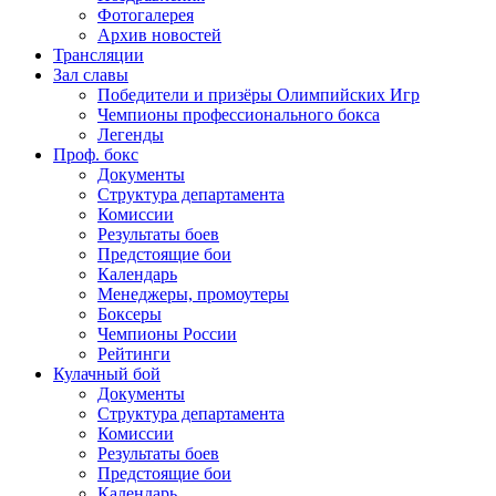
Фотогалерея
Архив новостей
Трансляции
Зал славы
Победители и призёры Олимпийских Игр
Чемпионы профессионального бокса
Легенды
Проф. бокс
Документы
Структура департамента
Комиссии
Результаты боев
Предстоящие бои
Календарь
Менеджеры, промоутеры
Боксеры
Чемпионы России
Рейтинги
Кулачный бой
Документы
Структура департамента
Комиссии
Результаты боев
Предстоящие бои
Календарь