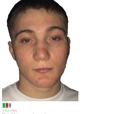
1
0
0
0 KOs
0 KOs