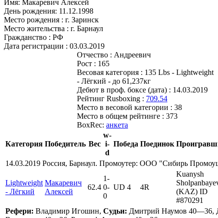
Имя:
Макаревич Алексей
День рождения:
11.12.1998
Место рождения :
г. Заринск
Место жительства :
г. Барнаул
Гражданство :
РФ
Дата регистрации :
03.03.2019
Отчество :
Андреевич
Рост :
165
Весовая категория :
135 Lbs - Lightweight
- Лёгкий - до 61,237кг
Дебют в проф. боксе (дата) :
14.03.2019
Рейтинг Rusboxing :
709.54
Место в весовой категории :
38
Место в общем рейтинге :
373
BoxRec:
анкета
w-
Категория
Победитель
Вес
i-
Победа
Поединок
Проигравш
d
14.03.2019 Россия, Барнаул. Промоутер: ООО "Сибирь Промоу
Kuanysh
1
-
Lightweight
Макаревич
Sholpanbaye
62.4
0
-
UD 4
4R
- Лёгкий
Алексей
(KAZ) ID
0
#870291
Рефери:
Владимир Игошин,
Судьи:
Дмитрий Наумов 40—36, 