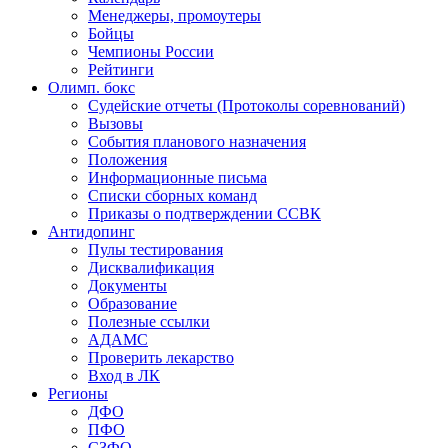
Менеджеры, промоутеры
Бойцы
Чемпионы России
Рейтинги
Олимп. бокс
Судейские отчеты (Протоколы соревнований)
Вызовы
События планового назначения
Положения
Информационные письма
Списки сборных команд
Приказы о подтверждении ССВК
Антидопинг
Пулы тестирования
Дисквалификация
Документы
Образование
Полезные ссылки
АДАМС
Проверить лекарство
Вход в ЛК
Регионы
ДФО
ПФО
СЗФО