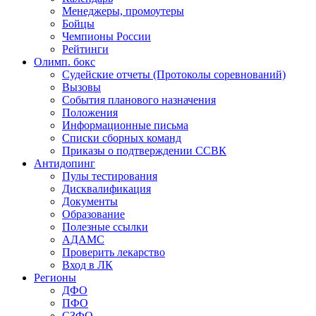
Менеджеры, промоутеры
Бойцы
Чемпионы России
Рейтинги
Олимп. бокс
Судейские отчеты (Протоколы соревнований)
Вызовы
События планового назначения
Положения
Информационные письма
Списки сборных команд
Приказы о подтверждении ССВК
Антидопинг
Пулы тестирования
Дисквалификация
Документы
Образование
Полезные ссылки
АДАМС
Проверить лекарство
Вход в ЛК
Регионы
ДФО
ПФО
СЗФО