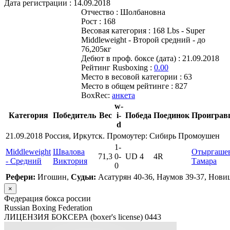
Дата регистрации :
14.09.2018
Отчество :
Шолбановна
Рост :
168
Весовая категория :
168 Lbs - Super
Middleweight - Второй средний - до
76,205кг
Дебют в проф. боксе (дата) :
21.09.2018
Рейтинг Rusboxing :
0.00
Место в весовой категории :
63
Место в общем рейтинге :
827
BoxRec:
анкета
w-
Категория
Победитель
Вес
i-
Победа
Поединок
Проиграв
d
21.09.2018 Россия, Иркутск. Промоутер: Сибирь Промоушен
1
-
Middleweight
Швалова
Отыргаше
71,3
0
-
UD 4
4R
- Средний
Виктория
Тамара
0
Рефери:
Игошин,
Судьи:
Асатурян 40-36, Наумов 39-37, Нови
×
Федерация бокса россии
Russian Boxing Federation
ЛИЦЕНЗИЯ БОКСЕРА (boxer's license)
0443