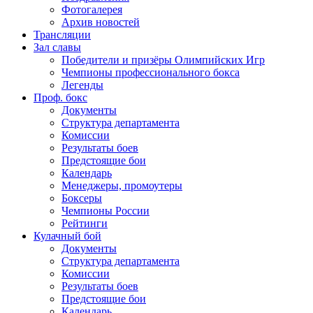
Фотогалерея
Архив новостей
Трансляции
Зал славы
Победители и призёры Олимпийских Игр
Чемпионы профессионального бокса
Легенды
Проф. бокс
Документы
Структура департамента
Комиссии
Результаты боев
Предстоящие бои
Календарь
Менеджеры, промоутеры
Боксеры
Чемпионы России
Рейтинги
Кулачный бой
Документы
Структура департамента
Комиссии
Результаты боев
Предстоящие бои
Календарь