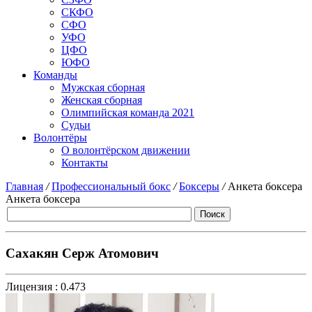
СКФО
СФО
УФО
ЦФО
ЮФО
Команды
Мужская сборная
Женская сборная
Олимпийская команда 2021
Судьи
Волонтёры
О волонтёрском движении
Контакты
Главная
/
Профессиональный бокс
/
Боксеры
/
Анкета боксера
Анкета боксера
Сахакян Серж Атомович
Лицензия :
0.473