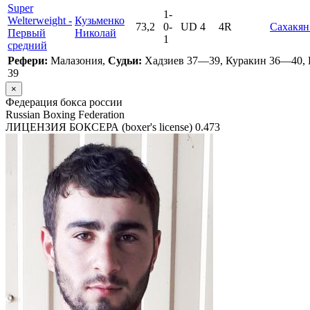
Super
1
-
Welterweight -
Кузьменко
73,2
0
-
UD 4
4R
Сахакян
Первый
Николай
1
средний
Рефери:
Малазония,
Судьи:
Хадзиев 37—39, Куракин 36—40,
39
×
Федерация бокса россии
Russian Boxing Federation
ЛИЦЕНЗИЯ БОКСЕРА (boxer's license)
0.473