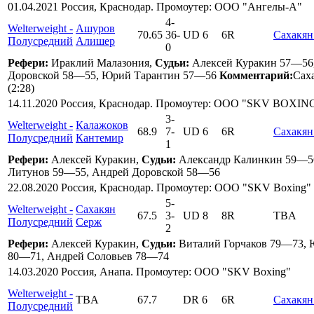
01.04.2021 Россия, Краснодар. Промоутер: ООО "Ангелы-А"
4
-
Welterweight -
Ашуров
70.65
36
-
UD 6
6R
Сахакян
Полусредний
Алишер
0
Рефери:
Ираклий Малазония,
Судьи:
Алексей Куракин 57—56
Доровской 58—55, Юрий Тарантин 57—56
Комментарий:
Сах
(2:28)
14.11.2020 Россия, Краснодар. Промоутер: ООО "SKV BOXIN
3
-
Welterweight -
Калажоков
68.9
7
-
UD 6
6R
Сахакян
Полусредний
Кантемир
1
Рефери:
Алексей Куракин,
Судьи:
Александр Калинкин 59—56
Литунов 59—55, Андрей Доровской 58—56
22.08.2020 Россия, Краснодар. Промоутер: ООО "SKV Boxing"
5
-
Welterweight -
Сахакян
67.5
3
-
UD 8
8R
TBA
Полусредний
Серж
2
Рефери:
Алексей Куракин,
Судьи:
Виталий Горчаков 79—73,
80—71, Андрей Соловьев 78—74
14.03.2020 Россия, Анапа. Промоутер: ООО "SKV Boxing"
Welterweight -
TBA
67.7
DR 6
6R
Сахакян
Полусредний