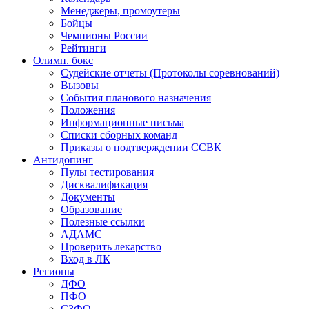
Менеджеры, промоутеры
Бойцы
Чемпионы России
Рейтинги
Олимп. бокс
Судейские отчеты (Протоколы соревнований)
Вызовы
События планового назначения
Положения
Информационные письма
Списки сборных команд
Приказы о подтверждении ССВК
Антидопинг
Пулы тестирования
Дисквалификация
Документы
Образование
Полезные ссылки
АДАМС
Проверить лекарство
Вход в ЛК
Регионы
ДФО
ПФО
СЗФО