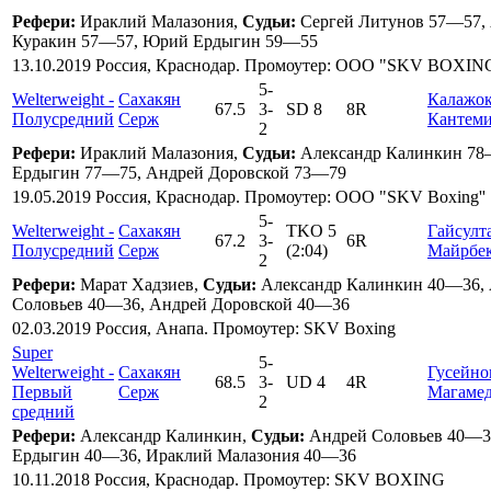
Рефери:
Ираклий Малазония,
Судьи:
Сергей Литунов 57—57,
Куракин 57—57, Юрий Ердыгин 59—55
13.10.2019 Россия, Краснодар. Промоутер: ООО "SKV BOXIN
5
-
Welterweight -
Сахакян
Калажо
67.5
3
-
SD 8
8R
Полусредний
Серж
Кантем
2
Рефери:
Ираклий Малазония,
Судьи:
Александр Калинкин 78
Ердыгин 77—75, Андрей Доровской 73—79
19.05.2019 Россия, Краснодар. Промоутер: ООО "SKV Boxing''
5
-
Welterweight -
Сахакян
TKO 5
Гайсулт
67.2
3
-
6R
Полусредний
Серж
(2:04)
Майрбе
2
Рефери:
Марат Хадзиев,
Судьи:
Александр Калинкин 40—36,
Соловьев 40—36, Андрей Доровской 40—36
02.03.2019 Россия, Анапа. Промоутер: SKV Boxing
Super
5
-
Welterweight -
Сахакян
Гусейно
68.5
3
-
UD 4
4R
Первый
Серж
Магаме
2
средний
Рефери:
Александр Калинкин,
Судьи:
Андрей Соловьев 40—3
Ердыгин 40—36, Ираклий Малазония 40—36
10.11.2018 Россия, Краснодар. Промоутер: SKV BOXING