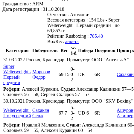
Гражданство :
ARM
Дата регистрации :
31.10.2018
Отчество :
Атомович
Весовая категория :
154 Lbs - Super
Welterweight - Первый средний - до
69,853кг
Рейтинг Rusboxing :
785.48
BoxRec:
анкета
w-
Категория
Победитель
Вес
Победа
Поединок
Проигр
i-d
31.03.2022 Россия, Краснодар. Промоутер: ООО "Ангелы-А"
Super
0
-
Welterweight -
Морозов
69.15
0
-
DR
6R
Сахакян
Первый
Федор
2
средний
Рефери:
Алексей Куракин,
Судьи:
Александр Калинкин 57—5
Соловьев 56—58, Сергей Скляров 57—57
30.10.2021 Россия, Краснодар. Промоутер: ООО "SKV Boxing"
5
-
Welterweight -
Сахакян
Ашуров
67.7
3
-
UD 6
6R
Полусредний
Серж
Алишер
2
Рефери:
Ираклий Малазония,
Судьи:
Александр Калинкин 60
Соловьев 59—55, Алексей Куракин 60—54