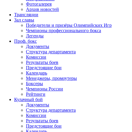
Фотогалерея
Архив новостей
Трансляции
Зал славы
Победители и призёры Олимпийских Игр
Чемпионы профессионального бокса
Легенды
Проф. бокс
Документы
Структура департамента
Комиссии
Результаты боев
Предстоящие бои
Календарь
Менеджеры, промоутеры
Боксеры
Чемпионы России
Рейтинги
Кулачный бой
Документы
Структура департамента
Комиссии
Результаты боев
Предстоящие бои
Календарь