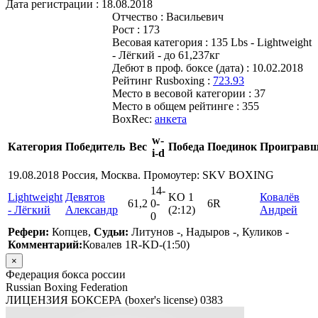
Дата регистрации :
18.08.2018
Отчество :
Васильевич
Рост :
173
Весовая категория :
135 Lbs - Lightweight
- Лёгкий - до 61,237кг
Дебют в проф. боксе (дата) :
10.02.2018
Рейтинг Rusboxing :
723.93
Место в весовой категории :
37
Место в общем рейтинге :
355
BoxRec:
анкета
w-
Категория
Победитель
Вес
Победа
Поединок
Проиграв
i-d
19.08.2018 Россия, Москва. Промоутер: SKV BOXING
14
-
Lightweight
Девятов
KO 1
Ковалёв
61,2
0
-
6R
- Лёгкий
Александр
(2:12)
Андрей
0
Рефери:
Копцев,
Судьи:
Литунов -, Надыров -, Куликов -
Комментарий:
Ковалев 1R-KD-(1:50)
×
Федерация бокса россии
Russian Boxing Federation
ЛИЦЕНЗИЯ БОКСЕРА (boxer's license)
0383