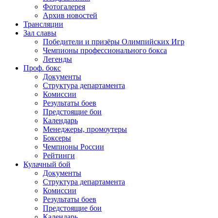
Фотогалерея
Архив новостей
Трансляции
Зал славы
Победители и призёры Олимпийских Игр
Чемпионы профессионального бокса
Легенды
Проф. бокс
Документы
Структура департамента
Комиссии
Результаты боев
Предстоящие бои
Календарь
Менеджеры, промоутеры
Боксеры
Чемпионы России
Рейтинги
Кулачный бой
Документы
Структура департамента
Комиссии
Результаты боев
Предстоящие бои
Календарь