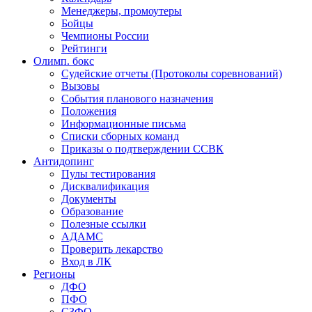
Менеджеры, промоутеры
Бойцы
Чемпионы России
Рейтинги
Олимп. бокс
Судейские отчеты (Протоколы соревнований)
Вызовы
События планового назначения
Положения
Информационные письма
Списки сборных команд
Приказы о подтверждении ССВК
Антидопинг
Пулы тестирования
Дисквалификация
Документы
Образование
Полезные ссылки
АДАМС
Проверить лекарство
Вход в ЛК
Регионы
ДФО
ПФО
СЗФО