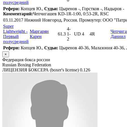
полусредний
Рефери:
Копцев Ю.,
Судьи:
Цыренов -, Горстков -, Надыров -
Комментарий:
Чепчигашев KD-1R-1:00, 0:53-2R, RSC
03.11.2017 Нижний Новгород, Россия. Промоутер: ООО "Патр
Super
4
-
Lightweight -
Маргарян
Чепчиг
61.3
1
-
UD 4
4R
Первый
Карен
Даниил
2
полусредний
Рефери:
Копцев Ю.,
Судьи:
Цыренов 40-36, Малазония 40-36, 
×
Федерация бокса россии
Russian Boxing Federation
ЛИЦЕНЗИЯ БОКСЕРА (boxer's license)
0.126