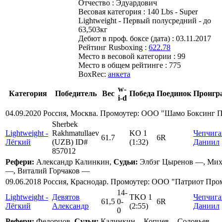
Отчество :
Эдуардович
Весовая категория :
140 Lbs - Super
Lightweight - Первый полусредний - до
63,503кг
Дебют в проф. боксе (дата) :
03.11.2017
Рейтинг Rusboxing :
622.78
Место в весовой категории :
99
Место в общем рейтинге :
775
BoxRec:
анкета
w-
Категория
Победитель
Вес
Победа
Поединок
Проигр
i-d
04.09.2020 Россия, Москва. Промоутер: ООО "Шамо Боксинг 
Sherbek
Lightweight -
Rakhmatullaev
KO 1
Чепчиг
61.7
6R
Лёгкий
(UZB) ID#
(1:32)
Даниил
857012
Рефери:
Александр Калинкин,
Судьи:
Элбэг Цыренов —, Мих
—, Виталий Горчаков —
09.06.2018 Россия, Краснодар. Промоутер: ООО "Патриот Пр
14
-
Lightweight -
Девятов
TKO 1
Чепчиг
61,5
0
-
6R
Лёгкий
Александр
(2:55)
Даниил
0
Рефери:
Федорцов,
Судьи:
Калинкин -, Копцев -, Соловьев -