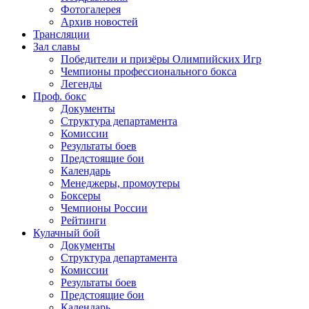
Фотогалерея
Архив новостей
Трансляции
Зал славы
Победители и призёры Олимпийских Игр
Чемпионы профессионального бокса
Легенды
Проф. бокс
Документы
Структура департамента
Комиссии
Результаты боев
Предстоящие бои
Календарь
Менеджеры, промоутеры
Боксеры
Чемпионы России
Рейтинги
Кулачный бой
Документы
Структура департамента
Комиссии
Результаты боев
Предстоящие бои
Календарь