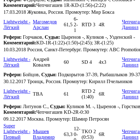
Комментарий:
Чепчигашев 1R-KD-(1:56)-(2:22)
17.03.2018 Жуковка, Россия. Промоутер: Мир Бокса
6
-
Lightweight -
Магомедов
Чепчиг
61,5
2
-
RTD 3
4R
Лёгкий
Арслан
Даниил
1
Рефери:
Горчаков,
Судьи:
Цыренов -, Куликов -, Узденский -
Комментарий:
KD-1R-(1:22)-(1:50)-(2:45); 3R-(1:25)
10.03.2018 Россия, Санкт-Петербург. Промоутер: ABC Promotion 
Lightweight -
Андрей
Чепчиг
60
SD 4
4x3
Лёгкий
Ковалев
Даниил
Рефери:
Бойцов,
Судьи:
Подкорытов 37-39, Рыбашлыков 39-37,
30.12.2017 Троицк, Россия. Промоутер: Кирилл Пчельников
Lightweight -
RTD 2
Чепчиг
TBA
61
6R
Лёгкий
(1:40)
Даниил
Рефери:
Литунов С.,
Судьи:
Куликов М. -, Цыренов -, Горстков
Комментарий:
Чепчигашев KD-2R-0:30
09.12.2017 Москва. Промоутер: Шамир Петросян
Super
12
-
Lightweight -
Мышев
TKO 2
Чепчиг
63,3
0
-
6R
Первый
Владимир
(0:53)
Даниил
0