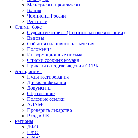
Менеджеры, промоутеры
Бойцы
Чемпионы России
Рейтинги
Олимп. бокс
Судейские отчеты (Протоколы соревнований)
Вызовы
События планового назначения
Положения
Информационные письма
Списки сборных команд
Приказы о подтверждении ССВК
Антидопинг
Пулы тестирования
Дисквалификация
Документы
Образование
Полезные ссылки
АДАМС
Проверить лекарство
Вход в ЛК
Регионы
ДФО
ПФО
СЗФО