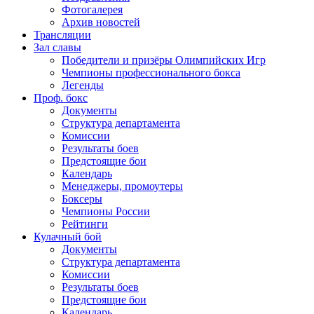
Фотогалерея
Архив новостей
Трансляции
Зал славы
Победители и призёры Олимпийских Игр
Чемпионы профессионального бокса
Легенды
Проф. бокс
Документы
Структура департамента
Комиссии
Результаты боев
Предстоящие бои
Календарь
Менеджеры, промоутеры
Боксеры
Чемпионы России
Рейтинги
Кулачный бой
Документы
Структура департамента
Комиссии
Результаты боев
Предстоящие бои
Календарь