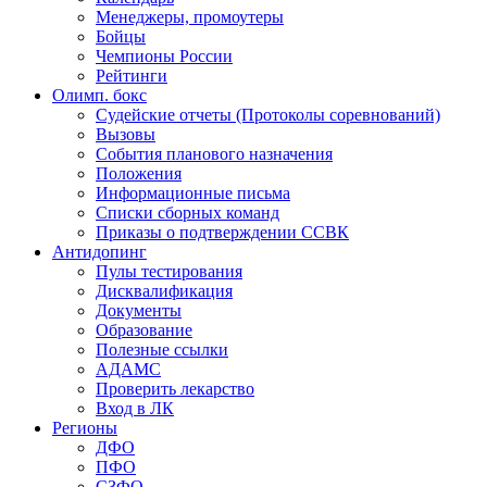
Менеджеры, промоутеры
Бойцы
Чемпионы России
Рейтинги
Олимп. бокс
Судейские отчеты (Протоколы соревнований)
Вызовы
События планового назначения
Положения
Информационные письма
Списки сборных команд
Приказы о подтверждении ССВК
Антидопинг
Пулы тестирования
Дисквалификация
Документы
Образование
Полезные ссылки
АДАМС
Проверить лекарство
Вход в ЛК
Регионы
ДФО
ПФО
СЗФО