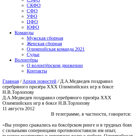
СКФО
СФО
УФО
ЦФО
ЮФО
Команды
Мужская сборная
Женская сборная
Олимпийская команда 2021
Судьи
Волонтёры
О волонтёрском движении
Контакты
Главная
/
Архив новостей
/
Д.А.Медведев поздравил
серебряного призёра XXX Олимпийских игр в боксе
Н.В.Торлопову
Д.А.Медведев поздравил серебряного призёра XXX
Олимпийских игр в боксе Н.В.Торлопову
11 августа 2012
В телеграмме, в частности, говорится:
«Вы упорно сражались на боксёрском ринге и в трудных боях
с сильными соперницами противопоставили им опыт,
высокое мастерство и огромную волю к победе. Олимпийская