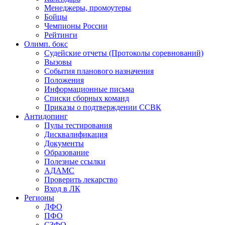
Менеджеры, промоутеры
Бойцы
Чемпионы России
Рейтинги
Олимп. бокс
Судейские отчеты (Протоколы соревнований)
Вызовы
События планового назначения
Положения
Информационные письма
Списки сборных команд
Приказы о подтверждении ССВК
Антидопинг
Пулы тестирования
Дисквалификация
Документы
Образование
Полезные ссылки
АДАМС
Проверить лекарство
Вход в ЛК
Регионы
ДФО
ПФО
СЗФО