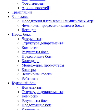
Фотогалерея
Архив новостей
Трансляции
Зал славы
Победители и призёры Олимпийских Игр
Чемпионы профессионального бокса
Легенды
Проф. бокс
Документы
Структура департамента
Комиссии
Результаты боев
Предстоящие бои
Календарь
Менеджеры, промоутеры
Боксеры
Чемпионы России
Рейтинги
Кулачный бой
Документы
Структура департамента
Комиссии
Результаты боев
Предстоящие бои
Календарь