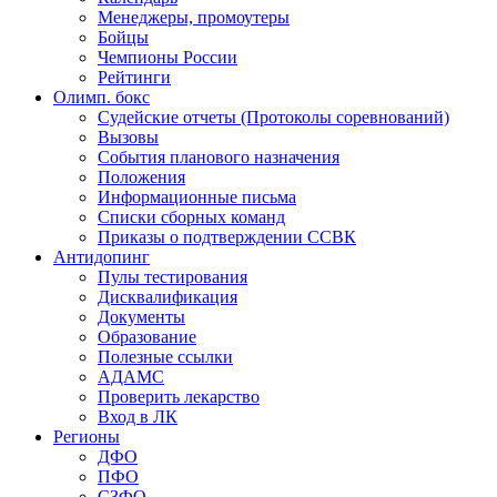
Менеджеры, промоутеры
Бойцы
Чемпионы России
Рейтинги
Олимп. бокс
Судейские отчеты (Протоколы соревнований)
Вызовы
События планового назначения
Положения
Информационные письма
Списки сборных команд
Приказы о подтверждении ССВК
Антидопинг
Пулы тестирования
Дисквалификация
Документы
Образование
Полезные ссылки
АДАМС
Проверить лекарство
Вход в ЛК
Регионы
ДФО
ПФО
СЗФО