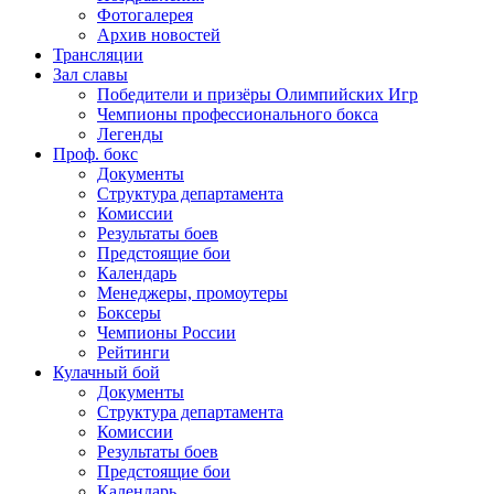
Фотогалерея
Архив новостей
Трансляции
Зал славы
Победители и призёры Олимпийских Игр
Чемпионы профессионального бокса
Легенды
Проф. бокс
Документы
Структура департамента
Комиссии
Результаты боев
Предстоящие бои
Календарь
Менеджеры, промоутеры
Боксеры
Чемпионы России
Рейтинги
Кулачный бой
Документы
Структура департамента
Комиссии
Результаты боев
Предстоящие бои
Календарь