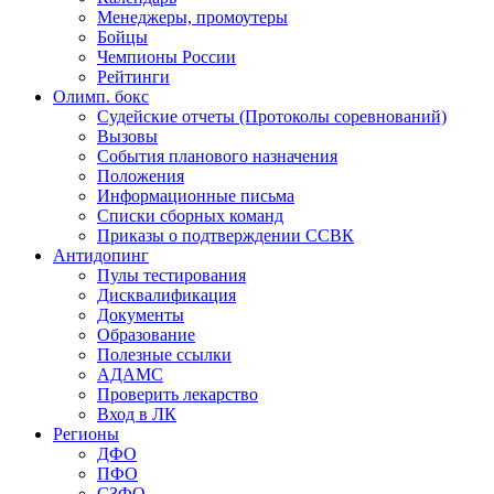
Менеджеры, промоутеры
Бойцы
Чемпионы России
Рейтинги
Олимп. бокс
Судейские отчеты (Протоколы соревнований)
Вызовы
События планового назначения
Положения
Информационные письма
Списки сборных команд
Приказы о подтверждении ССВК
Антидопинг
Пулы тестирования
Дисквалификация
Документы
Образование
Полезные ссылки
АДАМС
Проверить лекарство
Вход в ЛК
Регионы
ДФО
ПФО
СЗФО