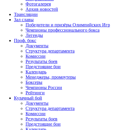
Фотогалерея
Архив новостей
Трансляции
Зал славы
Победители и призёры Олимпийских Игр
Чемпионы профессионального бокса
Легенды
Проф. бокс
Документы
Структура департамента
Комиссии
Результаты боев
Предстоящие бои
Календарь
Менеджеры, промоутеры
Боксеры
Чемпионы России
Рейтинги
Кулачный бой
Документы
Структура департамента
Комиссии
Результаты боев
Предстоящие бои
Календарь