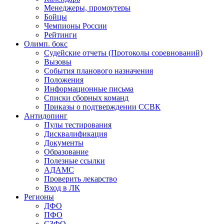
Менеджеры, промоутеры
Бойцы
Чемпионы России
Рейтинги
Олимп. бокс
Судейские отчеты (Протоколы соревнований)
Вызовы
События планового назначения
Положения
Информационные письма
Списки сборных команд
Приказы о подтверждении ССВК
Антидопинг
Пулы тестирования
Дисквалификация
Документы
Образование
Полезные ссылки
АДАМС
Проверить лекарство
Вход в ЛК
Регионы
ДФО
ПФО
СЗФО