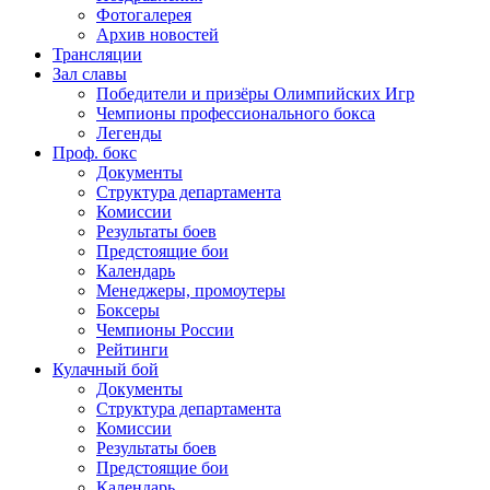
Фотогалерея
Архив новостей
Трансляции
Зал славы
Победители и призёры Олимпийских Игр
Чемпионы профессионального бокса
Легенды
Проф. бокс
Документы
Структура департамента
Комиссии
Результаты боев
Предстоящие бои
Календарь
Менеджеры, промоутеры
Боксеры
Чемпионы России
Рейтинги
Кулачный бой
Документы
Структура департамента
Комиссии
Результаты боев
Предстоящие бои
Календарь