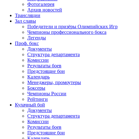
Фотогалерея
Архив новостей
Трансляции
Зал славы
Победители и призёры Олимпийских Игр
Чемпионы профессионального бокса
Легенды
Проф. бокс
Документы
Структура департамента
Комиссии
Результаты боев
Предстоящие бои
Календарь
Менеджеры, промоутеры
Боксеры
Чемпионы России
Рейтинги
Кулачный бой
Документы
Структура департамента
Комиссии
Результаты боев
Предстоящие бои
Календарь