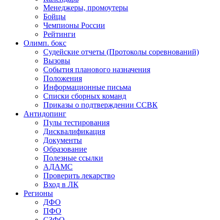
Менеджеры, промоутеры
Бойцы
Чемпионы России
Рейтинги
Олимп. бокс
Судейские отчеты (Протоколы соревнований)
Вызовы
События планового назначения
Положения
Информационные письма
Списки сборных команд
Приказы о подтверждении ССВК
Антидопинг
Пулы тестирования
Дисквалификация
Документы
Образование
Полезные ссылки
АДАМС
Проверить лекарство
Вход в ЛК
Регионы
ДФО
ПФО
СЗФО