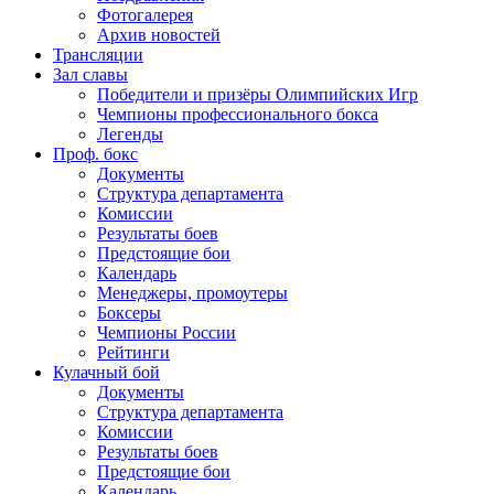
Фотогалерея
Архив новостей
Трансляции
Зал славы
Победители и призёры Олимпийских Игр
Чемпионы профессионального бокса
Легенды
Проф. бокс
Документы
Структура департамента
Комиссии
Результаты боев
Предстоящие бои
Календарь
Менеджеры, промоутеры
Боксеры
Чемпионы России
Рейтинги
Кулачный бой
Документы
Структура департамента
Комиссии
Результаты боев
Предстоящие бои
Календарь