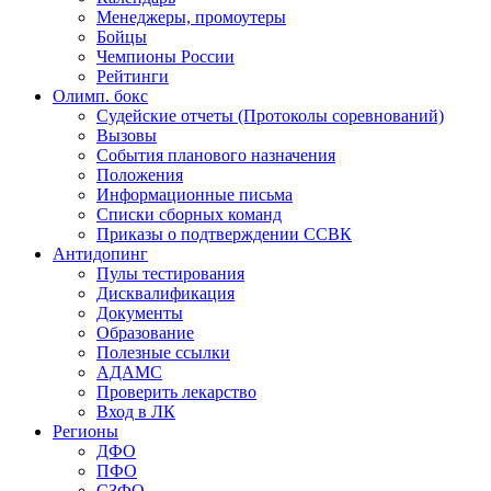
Менеджеры, промоутеры
Бойцы
Чемпионы России
Рейтинги
Олимп. бокс
Судейские отчеты (Протоколы соревнований)
Вызовы
События планового назначения
Положения
Информационные письма
Списки сборных команд
Приказы о подтверждении ССВК
Антидопинг
Пулы тестирования
Дисквалификация
Документы
Образование
Полезные ссылки
АДАМС
Проверить лекарство
Вход в ЛК
Регионы
ДФО
ПФО
СЗФО