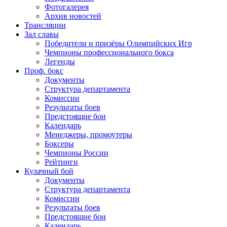
Фотогалерея
Архив новостей
Трансляции
Зал славы
Победители и призёры Олимпийских Игр
Чемпионы профессионального бокса
Легенды
Проф. бокс
Документы
Структура департамента
Комиссии
Результаты боев
Предстоящие бои
Календарь
Менеджеры, промоутеры
Боксеры
Чемпионы России
Рейтинги
Кулачный бой
Документы
Структура департамента
Комиссии
Результаты боев
Предстоящие бои
Календарь