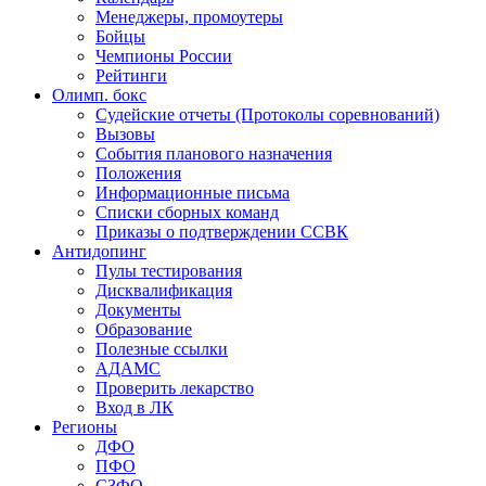
Менеджеры, промоутеры
Бойцы
Чемпионы России
Рейтинги
Олимп. бокс
Судейские отчеты (Протоколы соревнований)
Вызовы
События планового назначения
Положения
Информационные письма
Списки сборных команд
Приказы о подтверждении ССВК
Антидопинг
Пулы тестирования
Дисквалификация
Документы
Образование
Полезные ссылки
АДАМС
Проверить лекарство
Вход в ЛК
Регионы
ДФО
ПФО
СЗФО