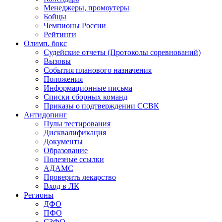
Менеджеры, промоутеры
Бойцы
Чемпионы России
Рейтинги
Олимп. бокс
Судейские отчеты (Протоколы соревнований)
Вызовы
События планового назначения
Положения
Информационные письма
Списки сборных команд
Приказы о подтверждении ССВК
Антидопинг
Пулы тестирования
Дисквалификация
Документы
Образование
Полезные ссылки
АДАМС
Проверить лекарство
Вход в ЛК
Регионы
ДФО
ПФО
СЗФО