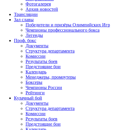
Фотогалерея
Архив новостей
Трансляции
Зал славы
Победители и призёры Олимпийских Игр
Чемпионы профессионального бокса
Легенды
Проф. бокс
Документы
Структура департамента
Комиссии
Результаты боев
Предстоящие бои
Календарь
Менеджеры, промоутеры
Боксеры
Чемпионы России
Рейтинги
Кулачный бой
Документы
Структура департамента
Комиссии
Результаты боев
Предстоящие бои
Календарь