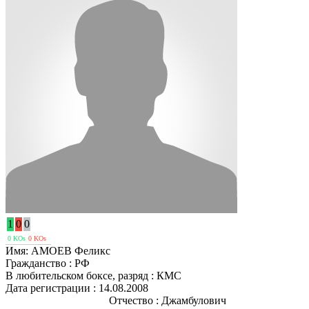
1
0
0
0 KOs
0 KOs
Имя:
АМОЕВ Феликс
Гражданство :
РФ
В любительском боксе, разряд :
КМС
Дата регистрации :
14.08.2008
Отчество :
Джамбулович