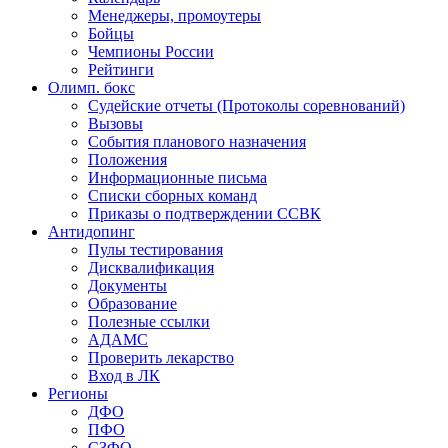
Менеджеры, промоутеры
Бойцы
Чемпионы России
Рейтинги
Олимп. бокс
Судейские отчеты (Протоколы соревнований)
Вызовы
События планового назначения
Положения
Информационные письма
Списки сборных команд
Приказы о подтверждении ССВК
Антидопинг
Пулы тестирования
Дисквалификация
Документы
Образование
Полезные ссылки
АДАМС
Проверить лекарство
Вход в ЛК
Регионы
ДФО
ПФО
СЗФО