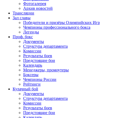
Фотогалерея
Архив новостей
Трансляции
Зал славы
Победители и призёры Олимпийских Игр
Чемпионы профессионального бокса
Легенды
Проф. бокс
Документы
Структура департамента
Комиссии
Результаты боев
Предстоящие бои
Календарь
Менеджеры, промоутеры
Боксеры
Чемпионы России
Рейтинги
Кулачный бой
Документы
Структура департамента
Комиссии
Результаты боев
Предстоящие бои
Календарь