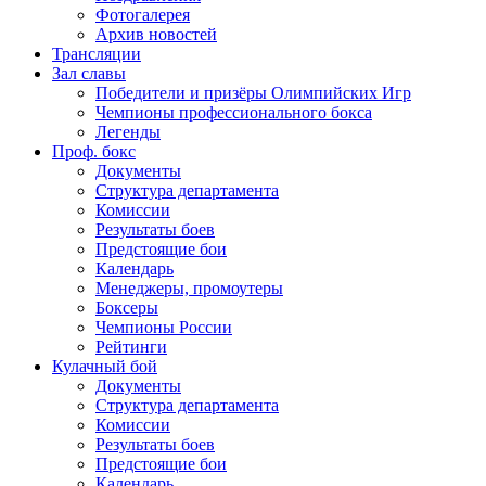
Фотогалерея
Архив новостей
Трансляции
Зал славы
Победители и призёры Олимпийских Игр
Чемпионы профессионального бокса
Легенды
Проф. бокс
Документы
Структура департамента
Комиссии
Результаты боев
Предстоящие бои
Календарь
Менеджеры, промоутеры
Боксеры
Чемпионы России
Рейтинги
Кулачный бой
Документы
Структура департамента
Комиссии
Результаты боев
Предстоящие бои
Календарь