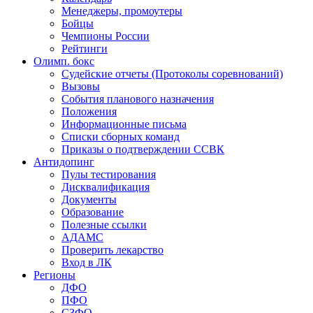
Менеджеры, промоутеры
Бойцы
Чемпионы России
Рейтинги
Олимп. бокс
Судейские отчеты (Протоколы соревнований)
Вызовы
События планового назначения
Положения
Информационные письма
Списки сборных команд
Приказы о подтверждении ССВК
Антидопинг
Пулы тестирования
Дисквалификация
Документы
Образование
Полезные ссылки
АДАМС
Проверить лекарство
Вход в ЛК
Регионы
ДФО
ПФО
СЗФО