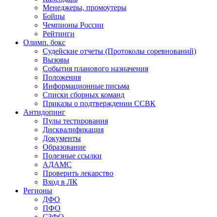
Менеджеры, промоутеры
Бойцы
Чемпионы России
Рейтинги
Олимп. бокс
Судейские отчеты (Протоколы соревнований)
Вызовы
События планового назначения
Положения
Информационные письма
Списки сборных команд
Приказы о подтверждении ССВК
Антидопинг
Пулы тестирования
Дисквалификация
Документы
Образование
Полезные ссылки
АДАМС
Проверить лекарство
Вход в ЛК
Регионы
ДФО
ПФО
СЗФО