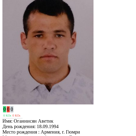
0
0
0
0 KOs
0 KOs
Имя:
Оганнисян Аветик
День рождения:
18.09.1994
Место рождения :
Армения, г. Гюмри