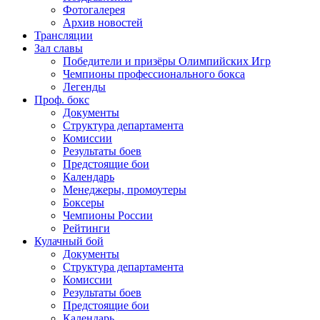
Фотогалерея
Архив новостей
Трансляции
Зал славы
Победители и призёры Олимпийских Игр
Чемпионы профессионального бокса
Легенды
Проф. бокс
Документы
Структура департамента
Комиссии
Результаты боев
Предстоящие бои
Календарь
Менеджеры, промоутеры
Боксеры
Чемпионы России
Рейтинги
Кулачный бой
Документы
Структура департамента
Комиссии
Результаты боев
Предстоящие бои
Календарь