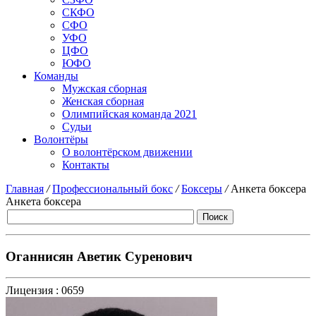
СКФО
СФО
УФО
ЦФО
ЮФО
Команды
Мужская сборная
Женская сборная
Олимпийская команда 2021
Судьи
Волонтёры
О волонтёрском движении
Контакты
Главная
/
Профессиональный бокс
/
Боксеры
/
Анкета боксера
Анкета боксера
Оганнисян Аветик Суренович
Лицензия :
0659