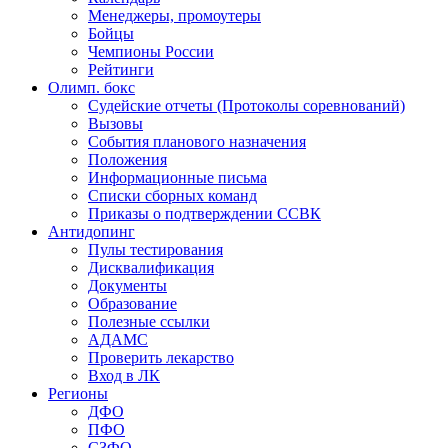
Менеджеры, промоутеры
Бойцы
Чемпионы России
Рейтинги
Олимп. бокс
Судейские отчеты (Протоколы соревнований)
Вызовы
События планового назначения
Положения
Информационные письма
Списки сборных команд
Приказы о подтверждении ССВК
Антидопинг
Пулы тестирования
Дисквалификация
Документы
Образование
Полезные ссылки
АДАМС
Проверить лекарство
Вход в ЛК
Регионы
ДФО
ПФО
СЗФО