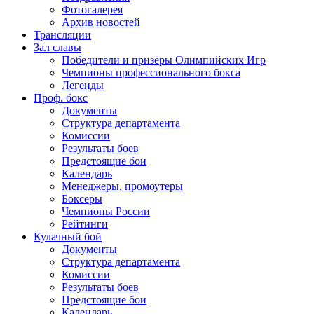
Фотогалерея
Архив новостей
Трансляции
Зал славы
Победители и призёры Олимпийских Игр
Чемпионы профессионального бокса
Легенды
Проф. бокс
Документы
Структура департамента
Комиссии
Результаты боев
Предстоящие бои
Календарь
Менеджеры, промоутеры
Боксеры
Чемпионы России
Рейтинги
Кулачный бой
Документы
Структура департамента
Комиссии
Результаты боев
Предстоящие бои
Календарь