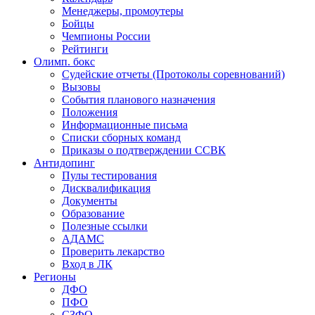
Менеджеры, промоутеры
Бойцы
Чемпионы России
Рейтинги
Олимп. бокс
Судейские отчеты (Протоколы соревнований)
Вызовы
События планового назначения
Положения
Информационные письма
Списки сборных команд
Приказы о подтверждении ССВК
Антидопинг
Пулы тестирования
Дисквалификация
Документы
Образование
Полезные ссылки
АДАМС
Проверить лекарство
Вход в ЛК
Регионы
ДФО
ПФО
СЗФО