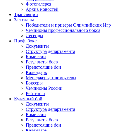
Фотогалерея
Архив новостей
Трансляции
Зал славы
Победители и призёры Олимпийских Игр
Чемпионы профессионального бокса
Легенды
Проф. бокс
Документы
Структура департамента
Комиссии
Результаты боев
Предстоящие бои
Календарь
Менеджеры, промоутеры
Боксеры
Чемпионы России
Рейтинги
Кулачный бой
Документы
Структура департамента
Комиссии
Результаты боев
Предстоящие бои
Календарь