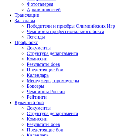
Фотогалерея
Архив новостей
Трансляции
Зал славы
Победители и призёры Олимпийских Игр
Чемпионы профессионального бокса
Легенды
Проф. бокс
Документы
Структура департамента
Комиссии
Результаты боев
Предстоящие бои
Календарь
Менеджеры, промоутеры
Боксеры
Чемпионы России
Рейтинги
Кулачный бой
Документы
Структура департамента
Комиссии
Результаты боев
Предстоящие бои
Календарь