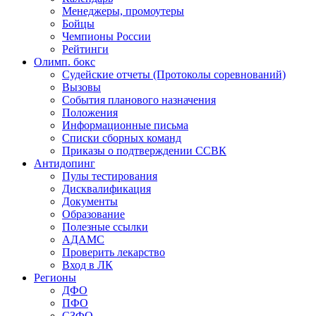
Менеджеры, промоутеры
Бойцы
Чемпионы России
Рейтинги
Олимп. бокс
Судейские отчеты (Протоколы соревнований)
Вызовы
События планового назначения
Положения
Информационные письма
Списки сборных команд
Приказы о подтверждении ССВК
Антидопинг
Пулы тестирования
Дисквалификация
Документы
Образование
Полезные ссылки
АДАМС
Проверить лекарство
Вход в ЛК
Регионы
ДФО
ПФО
СЗФО