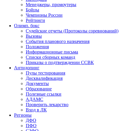
Менеджеры, промоутеры
Бойцы
Чемпионы России
Рейтинги
Олимп. бокс
Судейские отчеты (Протоколы соревнований)
Вызовы
События планового назначения
Положения
Информационные письма
Списки сборных команд
Приказы о подтверждении ССВК
Антидопинг
Пулы тестирования
Дисквалификация
Документы
Образование
Полезные ссылки
АДАМС
Проверить лекарство
Вход в ЛК
Регионы
ДФО
ПФО
СЗФО