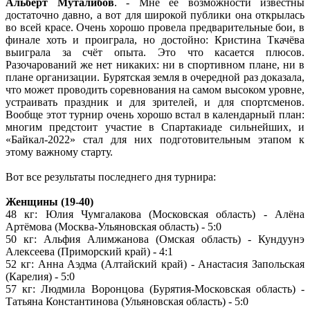
Альберт Муталибов
. - Мне её возможности известны
достаточно давно, а вот для широкой публики она открылась
во всей красе. Очень хорошо провела предварительные бои, в
финале хоть и проиграла, но достойно: Кристина Ткачёва
выиграла за счёт опыта. Это что касается плюсов.
Разочарований же нет никаких: ни в спортивном плане, ни в
плане организации. Бурятская земля в очередной раз доказала,
что может проводить соревнования на самом высоком уровне,
устраивать праздник и для зрителей, и для спортсменов.
Вообще этот турнир очень хорошо встал в календарный план:
многим предстоит участие в Спартакиаде сильнейших, и
«Байкал-2022» стал для них подготовительным этапом к
этому важному старту.
Вот все результаты последнего дня турнира:
Женщины (19-40)
48 кг: Юлия Чумгалакова (Московская область) - Алёна
Артёмова (Москва-Ульяновская область) - 5:0
50 кг: Альфия Алимжанова (Омская область) - Кундуунэ
Алексеева (Приморский край) - 4:1
52 кг: Анна Аэдма (Алтайский край) - Анастасия Запольская
(Карелия) - 5:0
57 кг: Людмила Воронцова (Бурятия-Московская область) -
Татьяна Константинова (Ульяновская область) - 5:0