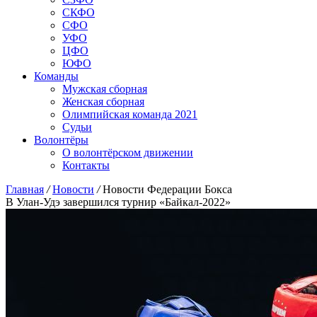
СКФО
СФО
УФО
ЦФО
ЮФО
Команды
Мужская сборная
Женская сборная
Олимпийская команда 2021
Судьи
Волонтёры
О волонтёрском движении
Контакты
Главная
/
Новости
/
Новости Федерации Бокса
В Улан-Удэ завершился турнир «Байкал-2022»