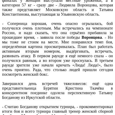
финалах у женщин выступали местные уроженки, а в
категории 57 кг - сразу две - Людмила Воронцова, которая
также представляет Московскую область и Татьяна
Константинова, выступающая за Ульяновскую область.
- Соперница хорошая, очень опасно огрызалась, бой
получился очень плотным. Мы встречались на чемпионате
России, и надо сказать, что она серьёзно прибавила за
прошедшее время, - заявила после победы
Воронцова
. - Но
мы тоже не стоим на месте. Мне понравился темп боя,
определённая картина просматривалась. План был работать
активным вторым номером, выдёргивать, встречать,
развивать атаку. В первом раунде я ещё немного спала - он
получился равным, а во втором уже проснулась. В третьем
раунде зрители уже начали кричать «Люда! Люда!», было
очень приятно. Рада, что столько людей пришли сегодня
посмотреть женский бокс.
Завершился день встречей тяжеловесов: ещё одна
представительница Бурятии Кристина Ткачёва в
конкурентном поединке одолела перспективную Татьяну
Богданову из Иркутской области.
- Считаю Богданову открытием турнира, - прокомментировал
итоги боя и всего турнира главный тренер женской сборной