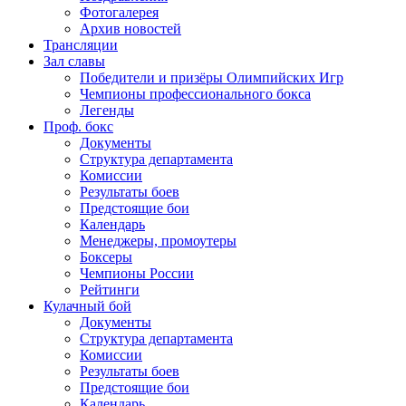
Фотогалерея
Архив новостей
Трансляции
Зал славы
Победители и призёры Олимпийских Игр
Чемпионы профессионального бокса
Легенды
Проф. бокс
Документы
Структура департамента
Комиссии
Результаты боев
Предстоящие бои
Календарь
Менеджеры, промоутеры
Боксеры
Чемпионы России
Рейтинги
Кулачный бой
Документы
Структура департамента
Комиссии
Результаты боев
Предстоящие бои
Календарь