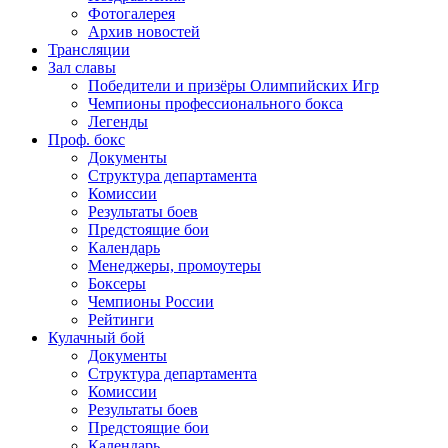
Фотогалерея
Архив новостей
Трансляции
Зал славы
Победители и призёры Олимпийских Игр
Чемпионы профессионального бокса
Легенды
Проф. бокс
Документы
Структура департамента
Комиссии
Результаты боев
Предстоящие бои
Календарь
Менеджеры, промоутеры
Боксеры
Чемпионы России
Рейтинги
Кулачный бой
Документы
Структура департамента
Комиссии
Результаты боев
Предстоящие бои
Календарь