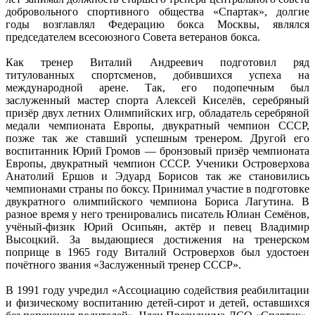
добровольного спортивного общества «Спартак», долгие
годы возглавлял Федерацию бокса Москвы, являлся
председателем всесоюзного Совета ветеранов бокса.
Как тренер Виталий Андреевич подготовил ряд
титулованных спортсменов, добившихся успеха на
международной арене. Так, его подопечным был
заслуженный мастер спорта Алексей Киселёв, серебряный
призёр двух летних Олимпийских игр, обладатель серебряной
медали чемпионата Европы, двукратный чемпион СССР,
позже так же ставший успешным тренером. Другой его
воспитанник Юрий Громов — бронзовый призёр чемпионата
Европы, двукратный чемпион СССР. Ученики Островерхова
Анатолий Ершов и Эдуард Борисов так же становились
чемпионами страны по боксу. Принимал участие в подготовке
двукратного олимпийского чемпиона Бориса Лагутина. В
разное время у него тренировались писатель Юлиан Семёнов,
учёный-физик Юрий Осипьян, актёр и певец Владимир
Высоцкий. За выдающиеся достижения на тренерском
поприще в 1965 году Виталий Островерхов был удостоен
почётного звания «Заслуженный тренер СССР».
В 1991 году учредил «Ассоциацию содействия реабилитации
и физическому воспитанию детей-сирот и детей, оставшихся