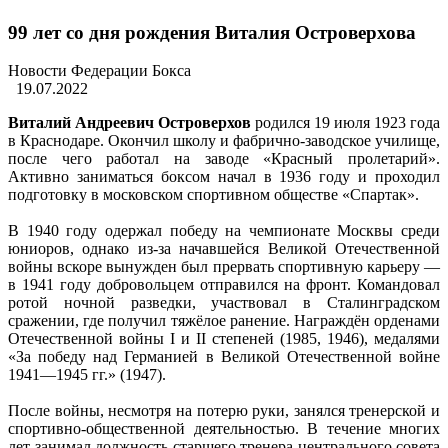
99 лет со дня рождения Виталия Островерхова
Новости Федерации Бокса
19.07.2022
Виталий Андреевич Островерхов
родился 19 июля 1923 года
в Краснодаре. Окончил школу и фабрично-заводское училище,
после чего работал на заводе «Красный пролетарий».
Активно заниматься боксом начал в 1936 году и проходил
подготовку в московском спортивном обществе «Спартак».
В 1940 году одержал победу на чемпионате Москвы среди
юниоров, однако из-за начавшейся Великой Отечественной
войны вскоре вынужден был прервать спортивную карьеру —
в 1941 году добровольцем отправился на фронт. Командовал
ротой ночной разведки, участвовал в Сталинградском
сражении, где получил тяжёлое ранение. Награждён орденами
Отечественной войны I и II степеней (1985, 1946), медалями
«За победу над Германией в Великой Отечественной войне
1941—1945 гг.» (1947).
После войны, несмотря на потерю руки, занялся тренерской и
спортивно-общественной деятельностью. В течение многих
лет занимал должность старшего тренера центрального совета