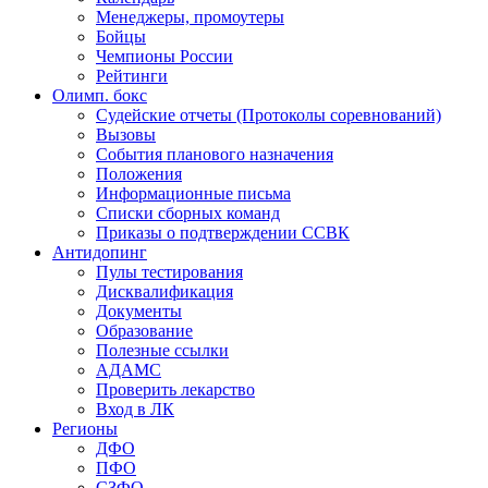
Менеджеры, промоутеры
Бойцы
Чемпионы России
Рейтинги
Олимп. бокс
Судейские отчеты (Протоколы соревнований)
Вызовы
События планового назначения
Положения
Информационные письма
Списки сборных команд
Приказы о подтверждении ССВК
Антидопинг
Пулы тестирования
Дисквалификация
Документы
Образование
Полезные ссылки
АДАМС
Проверить лекарство
Вход в ЛК
Регионы
ДФО
ПФО
СЗФО