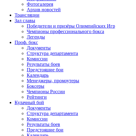
Фотогалерея
Архив новостей
Трансляции
Зал славы
Победители и призёры Олимпийских Игр
Чемпионы профессионального бокса
Легенды
Проф. бокс
Документы
Структура департамента
Комиссии
Результаты боев
Предстоящие бои
Календарь
Менеджеры, промоутеры
Боксеры
Чемпионы России
Рейтинги
Кулачный бой
Документы
Структура департамента
Комиссии
Результаты боев
Предстоящие бои
Календарь