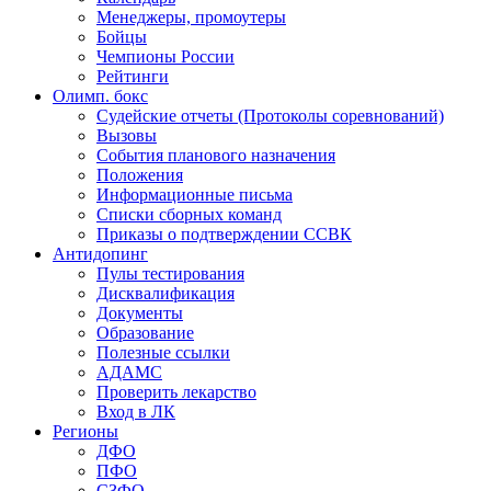
Менеджеры, промоутеры
Бойцы
Чемпионы России
Рейтинги
Олимп. бокс
Судейские отчеты (Протоколы соревнований)
Вызовы
События планового назначения
Положения
Информационные письма
Списки сборных команд
Приказы о подтверждении ССВК
Антидопинг
Пулы тестирования
Дисквалификация
Документы
Образование
Полезные ссылки
АДАМС
Проверить лекарство
Вход в ЛК
Регионы
ДФО
ПФО
СЗФО