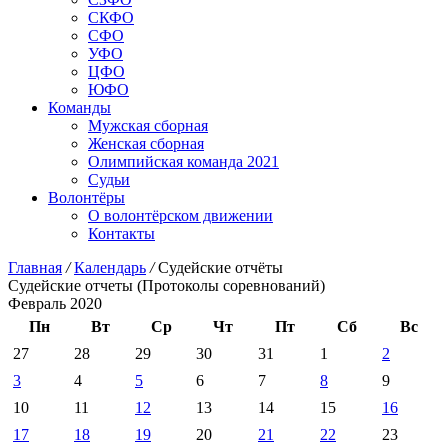
СКФО
СФО
УФО
ЦФО
ЮФО
Команды
Мужская сборная
Женская сборная
Олимпийская команда 2021
Судьи
Волонтёры
О волонтёрском движении
Контакты
Главная
/
Календарь
/
Судейские отчёты
Судейские отчеты (Протоколы соревнований)
Февраль 2020
Пн
Вт
Ср
Чт
Пт
Сб
Вс
27
28
29
30
31
1
2
3
4
5
6
7
8
9
10
11
12
13
14
15
16
17
18
19
20
21
22
23