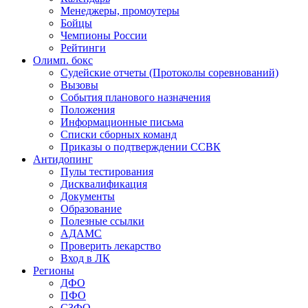
Менеджеры, промоутеры
Бойцы
Чемпионы России
Рейтинги
Олимп. бокс
Судейские отчеты (Протоколы соревнований)
Вызовы
События планового назначения
Положения
Информационные письма
Списки сборных команд
Приказы о подтверждении ССВК
Антидопинг
Пулы тестирования
Дисквалификация
Документы
Образование
Полезные ссылки
АДАМС
Проверить лекарство
Вход в ЛК
Регионы
ДФО
ПФО
СЗФО