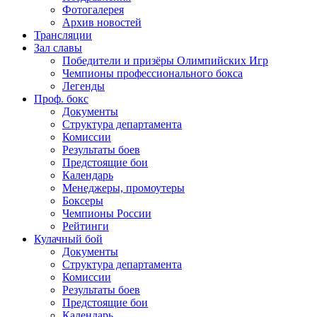
Фотогалерея
Архив новостей
Трансляции
Зал славы
Победители и призёры Олимпийских Игр
Чемпионы профессионального бокса
Легенды
Проф. бокс
Документы
Структура департамента
Комиссии
Результаты боев
Предстоящие бои
Календарь
Менеджеры, промоутеры
Боксеры
Чемпионы России
Рейтинги
Кулачный бой
Документы
Структура департамента
Комиссии
Результаты боев
Предстоящие бои
Календарь