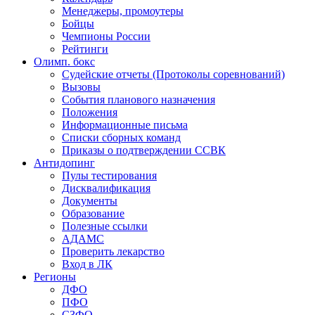
Менеджеры, промоутеры
Бойцы
Чемпионы России
Рейтинги
Олимп. бокс
Судейские отчеты (Протоколы соревнований)
Вызовы
События планового назначения
Положения
Информационные письма
Списки сборных команд
Приказы о подтверждении ССВК
Антидопинг
Пулы тестирования
Дисквалификация
Документы
Образование
Полезные ссылки
АДАМС
Проверить лекарство
Вход в ЛК
Регионы
ДФО
ПФО
СЗФО