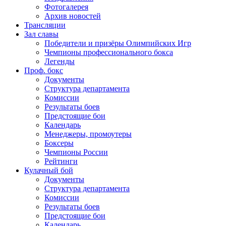
Фотогалерея
Архив новостей
Трансляции
Зал славы
Победители и призёры Олимпийских Игр
Чемпионы профессионального бокса
Легенды
Проф. бокс
Документы
Структура департамента
Комиссии
Результаты боев
Предстоящие бои
Календарь
Менеджеры, промоутеры
Боксеры
Чемпионы России
Рейтинги
Кулачный бой
Документы
Структура департамента
Комиссии
Результаты боев
Предстоящие бои
Календарь