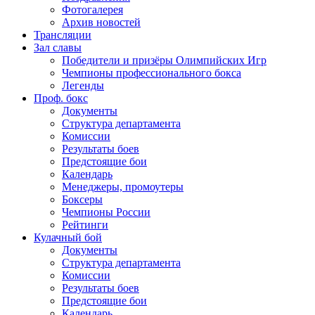
Фотогалерея
Архив новостей
Трансляции
Зал славы
Победители и призёры Олимпийских Игр
Чемпионы профессионального бокса
Легенды
Проф. бокс
Документы
Структура департамента
Комиссии
Результаты боев
Предстоящие бои
Календарь
Менеджеры, промоутеры
Боксеры
Чемпионы России
Рейтинги
Кулачный бой
Документы
Структура департамента
Комиссии
Результаты боев
Предстоящие бои
Календарь