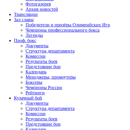
Фотогалерея
Архив новостей
Трансляции
Зал славы
Победители и призёры Олимпийских Игр
Чемпионы профессионального бокса
Легенды
Проф. бокс
Документы
Структура департамента
Комиссии
Результаты боев
Предстоящие бои
Календарь
Менеджеры, промоутеры
Боксеры
Чемпионы России
Рейтинги
Кулачный бой
Документы
Структура департамента
Комиссии
Результаты боев
Предстоящие бои
Календарь