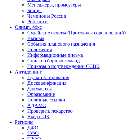
Менеджеры, промоутеры
Бойцы
Чемпионы России
Рейтинги
Олимп. бокс
Судейские отчеты (Протоколы соревнований)
Вызовы
События планового назначения
Положения
Информационные письма
Списки сборных команд
Приказы о подтверждении ССВК
Антидопинг
Пулы тестирования
Дисквалификация
Документы
Образование
Полезные ссылки
АДАМС
Проверить лекарство
Вход в ЛК
Регионы
ДФО
ПФО
СЗФО