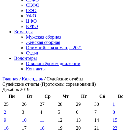
СКФО
СФО
УФО
ЦФО
ЮФО
Команды
Мужская сборная
Женская сборная
Олимпийская команда 2021
Судьи
Волонтёры
О волонтёрском движении
Контакты
Главная
/
Календарь
/
Судейские отчёты
Судейские отчеты (Протоколы соревнований)
Декабрь 2019
Пн
Вт
Ср
Чт
Пт
Сб
Вс
25
26
27
28
29
30
1
2
3
4
5
6
7
8
9
10
11
12
13
14
15
16
17
18
19
20
21
22