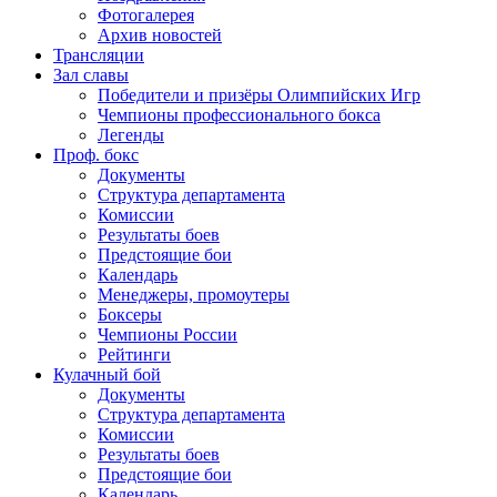
Фотогалерея
Архив новостей
Трансляции
Зал славы
Победители и призёры Олимпийских Игр
Чемпионы профессионального бокса
Легенды
Проф. бокс
Документы
Структура департамента
Комиссии
Результаты боев
Предстоящие бои
Календарь
Менеджеры, промоутеры
Боксеры
Чемпионы России
Рейтинги
Кулачный бой
Документы
Структура департамента
Комиссии
Результаты боев
Предстоящие бои
Календарь